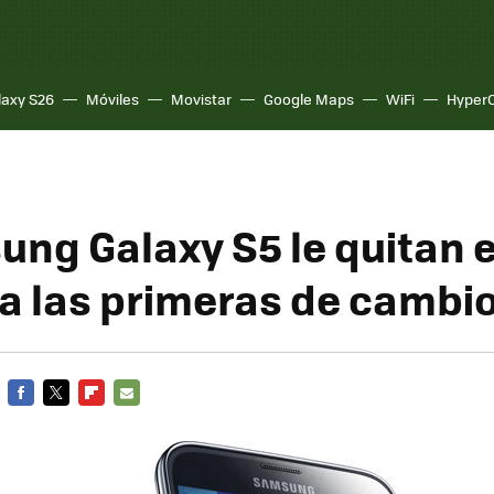
laxy S26
Móviles
Movistar
Google Maps
WiFi
Hyper
ung Galaxy S5 le quitan e
a las primeras de cambi
FACEBOOK
TWITTER
FLIPBOARD
E-
MAIL