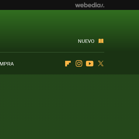
NUEVO
OMPRA
Flipboard
Instagram
Youtube
Twitter