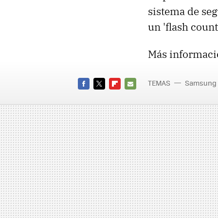
sistema de seg
un 'flash count
Más informaci
TEMAS
Samsung
FACEBOOK
TWITTER
FLIPBOARD
E-
MAIL