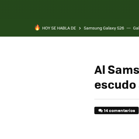
HOY SE HABLA DE
Samsung Galaxy S26
Ga
Al Sams
escudo 
14 comentarios