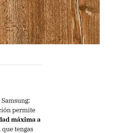
e Samsung:
nción permite
idad máxima a
n que tengas