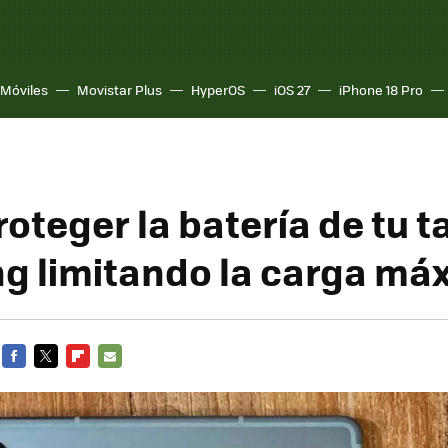
Móviles
Movistar Plus
HyperOS
iOS 27
iPhone 18 Pro
oteger la batería de tu t
 limitando la carga má
FACEBOOK
TWITTER
FLIPBOARD
E-
MAIL