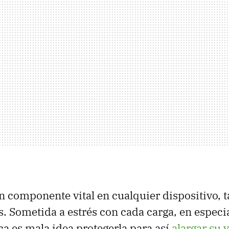
un componente vital en cualquier dispositivo, 
es. Sometida a estrés con cada carga, en especi
ca es mala idea protegerla para así
alargar su v