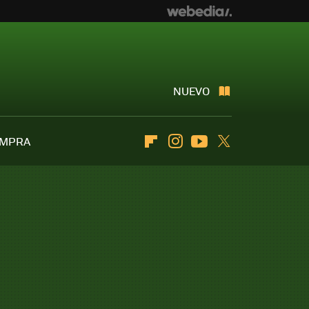
NUEVO
OMPRA
Flipboard
Instagram
Youtube
Twitter