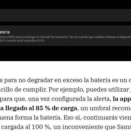
ga para no degradar en exceso la batería es un
cillo de cumplir. Por ejemplo, puedes utilizar
para que, una vez configurada la alerta,
la app
a llegado al 85 % de carga
, un umbral recom
ena forma la batería. Eso sí, continuarás vie
á cargada al 100 %, un inconveniente que Sam