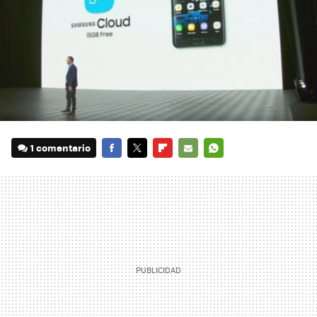
1 comentario
FACEBOOK
TWITTER
FLIPBOARD
E-
WHATSAPP
MAIL