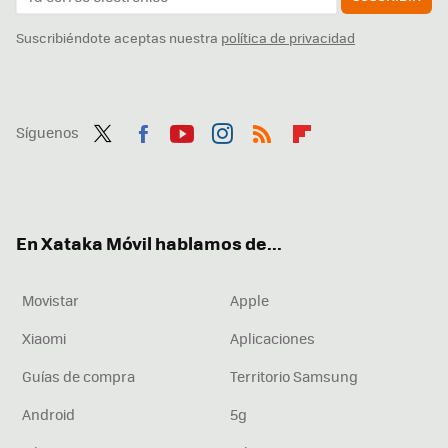
Suscribiéndote aceptas nuestra
política de privacidad
Síguenos
Twit
Fac
You
Inst
RSS
Flip
ter
ebo
tub
agr
boa
ok
e
am
rd
En Xataka Móvil hablamos de...
Movistar
Apple
Xiaomi
Aplicaciones
Guías de compra
Territorio Samsung
Android
5g