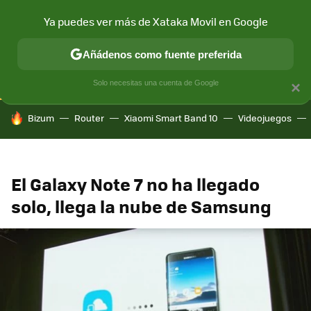
Ya puedes ver más de Xataka Movil en Google
CONECTIVIDAD
MÓVIL Y SOCIEDAD
APLICACIONES
COM
Añádenos como fuente preferida
Solo necesitas una cuenta de Google
×
HOY SE HABLA DE
Bizum
Router
Xiaomi Smart Band 10
Videojuegos
El Galaxy Note 7 no ha llegado
solo, llega la nube de Samsung