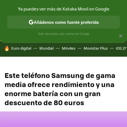
Ya puedes ver más de Xataka Movil en Google
CONECTIVIDAD
MÓVIL Y SOCIEDAD
APLICACIONES
COM
Añádenos como fuente preferida
Solo necesitas una cuenta de Google
×
HOY SE HABLA DE
Euro digital
Mundial
Móviles
Movistar Plus
iOS 27
Este teléfono Samsung de gama
media ofrece rendimiento y una
enorme batería con un gran
descuento de 80 euros