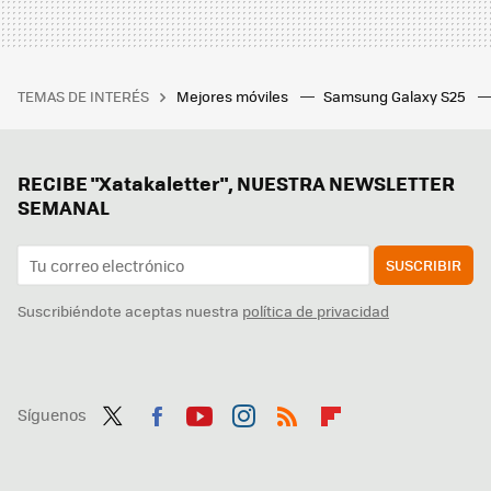
TEMAS DE INTERÉS
Mejores móviles
Samsung Galaxy S25
RECIBE "Xatakaletter", NUESTRA NEWSLETTER
SEMANAL
SUSCRIBIR
Suscribiéndote aceptas nuestra
política de privacidad
Síguenos
Twit
Fac
You
Inst
RSS
Flip
ter
ebo
tub
agr
boa