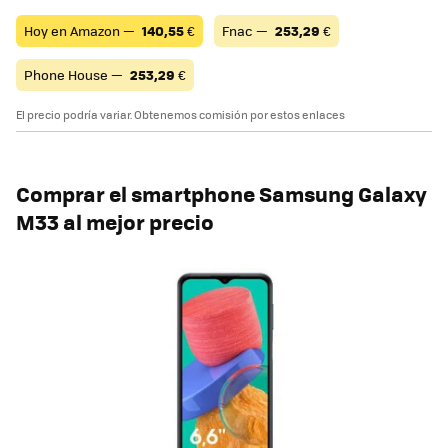
Hoy en Amazon —
140,55
€
Fnac —
253,29
€
Phone House —
253,29
€
El precio podría variar. Obtenemos comisión por estos enlaces
Comprar el smartphone Samsung Galaxy
M33 al mejor precio