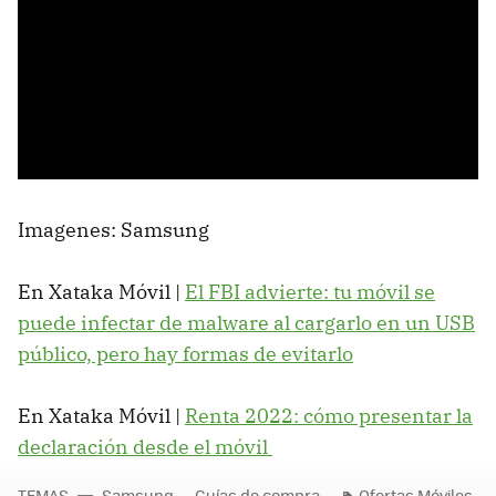
Imagenes: Samsung
En Xataka Móvil |
El FBI advierte: tu móvil se
puede infectar de malware al cargarlo en un USB
público, pero hay formas de evitarlo
En Xataka Móvil |
Renta 2022: cómo presentar la
declaración desde el móvil
TEMAS
Samsung
Guías de compra
Ofertas Móviles