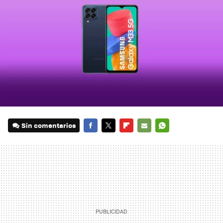
Sin comentarios
FACEBOOK
TWITTER
FLIPBOARD
E-
WHATSAPP
MAIL