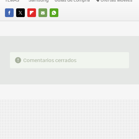
FACEBOOK
TWITTER
FLIPBOARD
E-
WHATSAPP
MAIL
Comentarios cerrados