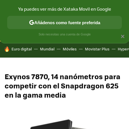
Ya puedes ver más de Xataka Movil en Google
CONECTIVIDAD
MÓVIL Y SOCIEDAD
APLICACIONES
COM
Añádenos como fuente preferida
Solo necesitas una cuenta de Google
×
HOY SE HABLA DE
Euro digital
Mundial
Móviles
Movistar Plus
Hyper
Exynos 7870, 14 nanómetros para
competir con el Snapdragon 625
en la gama media