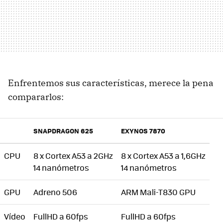
Enfrentemos sus características, merece la pena
compararlos:
SNAPDRAGON 625
EXYNOS 7870
CPU
8 x Cortex A53 a 2GHz
8 x Cortex A53 a 1,6GHz
14 nanómetros
14 nanómetros
GPU
Adreno 506
ARM Mali-T830 GPU
Vídeo
FullHD a 60fps
FullHD a 60fps