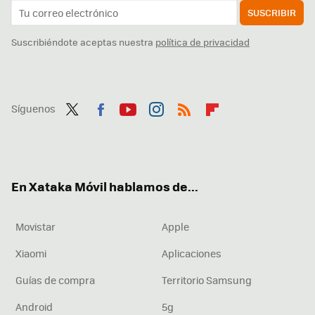
SUSCRIBIR
Suscribiéndote aceptas nuestra
política de privacidad
Síguenos
Twit
Fac
You
Inst
RSS
Flip
ter
ebo
tub
agr
boa
ok
e
am
rd
En Xataka Móvil hablamos de...
Movistar
Apple
Xiaomi
Aplicaciones
Guías de compra
Territorio Samsung
Android
5g