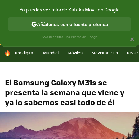
Ya puedes ver más de Xataka Movil en Google
CONECTIVIDAD
MÓVIL Y SOCIEDAD
APLICACIONES
COM
Añádenos como fuente preferida
Solo necesitas una cuenta de Google
×
HOY SE HABLA DE
Euro digital
Mundial
Móviles
Movistar Plus
iOS 27
El Samsung Galaxy M31s se
presenta la semana que viene y
ya lo sabemos casi todo de él