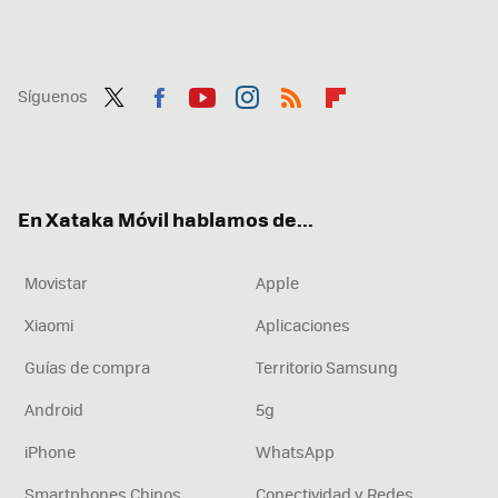
Síguenos
Twit
Fac
You
Inst
RSS
Flip
ter
ebo
tub
agr
boa
ok
e
am
rd
En Xataka Móvil hablamos de...
Movistar
Apple
Xiaomi
Aplicaciones
Guías de compra
Territorio Samsung
Android
5g
iPhone
WhatsApp
Smartphones Chinos
Conectividad y Redes