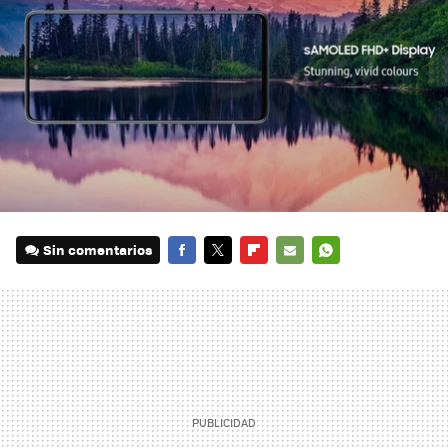
Sin comentarios
FACEBOOK
TWITTER
FLIPBOARD
E-
WHATSAPP
MAIL