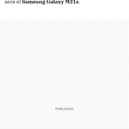
será el
Samsung Galaxy M31s
.