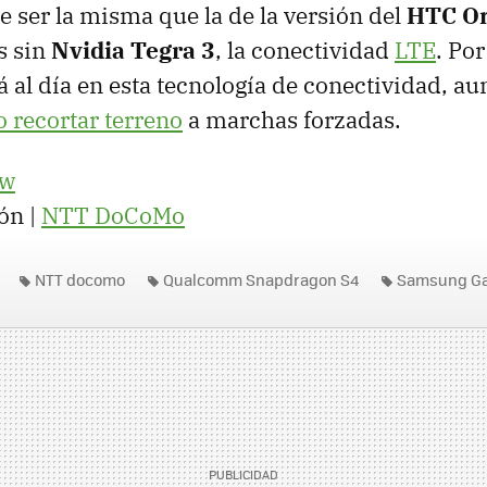
e ser la misma que la de la versión del
HTC
On
s sin
Nvidia Tegra 3
, la conectividad
LTE
. Po
al día en esta tecnología de conectividad, a
o recortar terreno
a marchas forzadas.
ow
ón |
NTT
DoCoMo
NTT docomo
Qualcomm Snapdragon S4
Samsung Ga