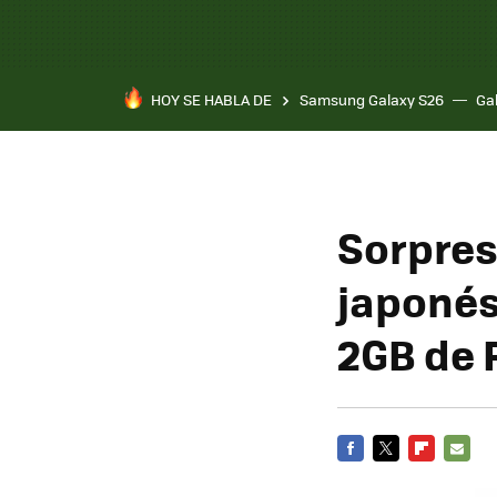
HOY SE HABLA DE
Samsung Galaxy S26
Ga
Sorpres
japoné
2GB de
FACEBOOK
TWITTER
FLIPBOARD
E-