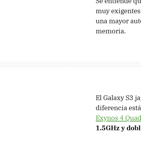
Se entiende qu
muy exigentes,
una mayor auto
memoria.
El Galaxy S3 j
diferencia est
Exynos 4 Qua
1.5GHz y dobl