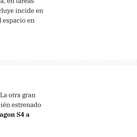
a, en tareas
cluye incide en
l espacio en
 La otra gran
cién estrenado
agon S4 a