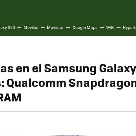
laxy S26
Móviles
Movistar
Google Maps
WiFi
Hyper
as en el Samsung Galaxy 
s: Qualcomm Snapdragon
 RAM