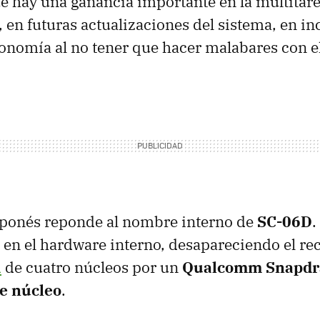
e hay una ganancia importante en la multitare
 en futuras actualizaciones del sistema, en in
nomía al no tener que hacer malabares con e
aponés reponde al nombre interno de
SC-06D
.
á en el hardware interno, desapareciendo el re
d
de cuatro núcleos por un
Qualcomm Snapdr
e núcleo
.