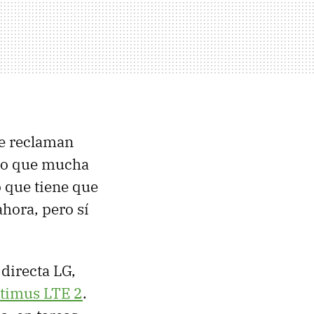
ue reclaman
to que mucha
o que tiene que
ahora, pero sí
directa LG,
ptimus
LTE
2
.