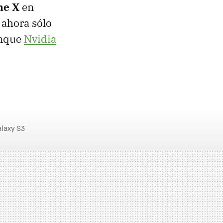
e X
en
r ahora sólo
unque
Nvidia
laxy S3