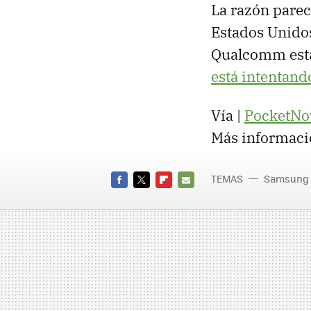
La razón parec
Estados Unido
Qualcomm está 
está intentand
Vía |
PocketN
Más informaci
TEMAS
Samsung
FACEBOOK
TWITTER
FLIPBOARD
E-
MAIL