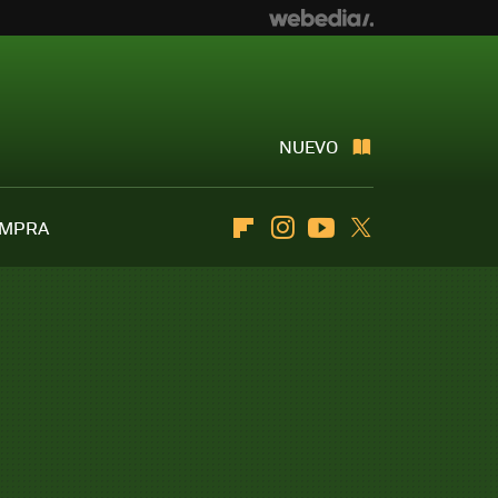
NUEVO
OMPRA
Flipboard
Instagram
Youtube
Twitter