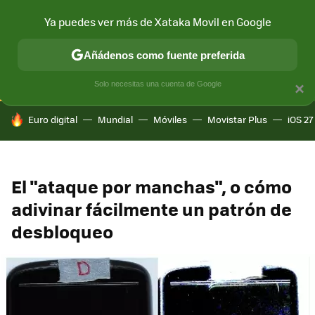
Ya puedes ver más de Xataka Movil en Google
CONECTIVIDAD
MÓVIL Y SOCIEDAD
APLICACIONES
COM
Añádenos como fuente preferida
Solo necesitas una cuenta de Google
×
HOY SE HABLA DE
Euro digital
Mundial
Móviles
Movistar Plus
iOS 27
El "ataque por manchas", o cómo
adivinar fácilmente un patrón de
desbloqueo