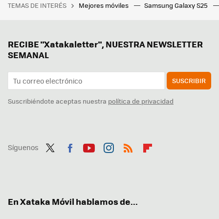
TEMAS DE INTERÉS
Mejores móviles
Samsung Galaxy S25
RECIBE "Xatakaletter", NUESTRA NEWSLETTER
SEMANAL
SUSCRIBIR
Suscribiéndote aceptas nuestra
política de privacidad
Síguenos
Twit
Fac
You
Inst
RSS
Flip
ter
ebo
tub
agr
boa
ok
e
am
rd
En Xataka Móvil hablamos de...