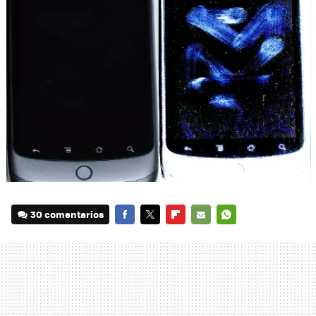
30 comentarios
FACEBOOK
TWITTER
FLIPBOARD
E-
WHATSAPP
MAIL