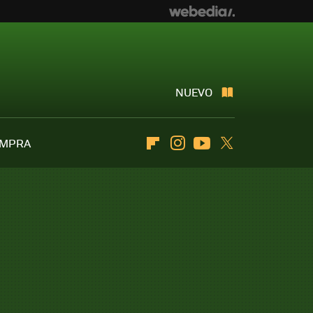
NUEVO
OMPRA
Flipboard
Instagram
Youtube
Twitter