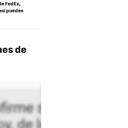
 de FedEx,
 así puedes
nes de