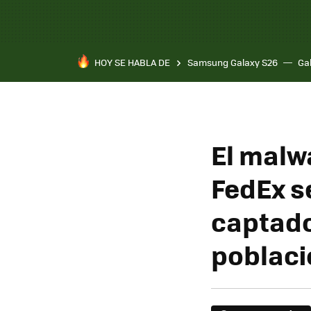
HOY SE HABLA DE
Samsung Galaxy S26
Ga
El malw
FedEx s
captado 
poblaci