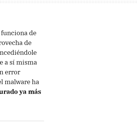
S funciona de
provecha de
oncediéndole
se a sí misma
n error
el malware ha
turado ya más