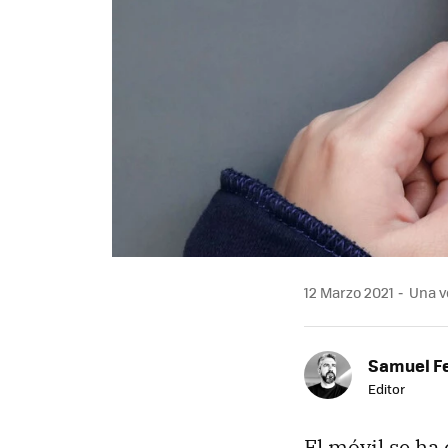
12 Marzo 2021
Una ve
Samuel F
Editor
El móvil se ha