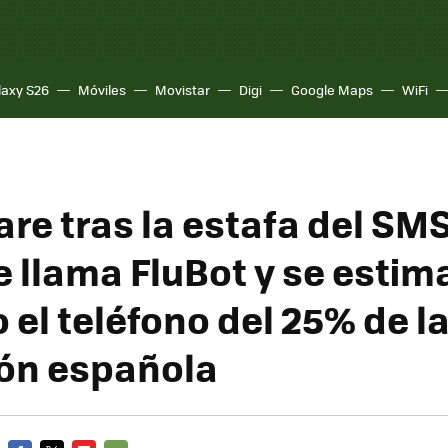
laxy S26
Móviles
Movistar
Digi
Google Maps
WiFi
are tras la estafa del SM
e llama FluBot y se estim
el teléfono del 25% de l
ón española