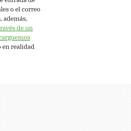
les o el correo
do, además,
través de un
carguemos
 en realidad