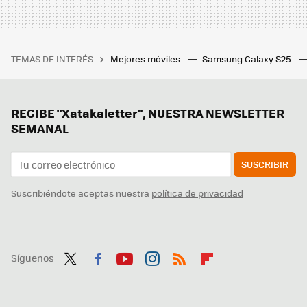
TEMAS DE INTERÉS
Mejores móviles
Samsung Galaxy S25
RECIBE "Xatakaletter", NUESTRA NEWSLETTER
SEMANAL
SUSCRIBIR
Suscribiéndote aceptas nuestra
política de privacidad
Síguenos
Twit
Fac
You
Inst
RSS
Flip
ter
ebo
tub
agr
boa