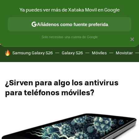
Ya puedes ver más de Xataka Movil en Google
CONECTIVIDAD
MÓVIL Y SOCIEDAD
APLICACIONES
COM
Añádenos como fuente preferida
Solo necesitas una cuenta de Google
×
HOY SE HABLA DE
Samsung Galaxy S26
Galaxy S26
Móviles
Movistar
¿Sirven para algo los antivirus
para teléfonos móviles?