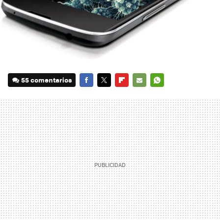
55 comentarios
FACEBOOK
TWITTER
FLIPBOARD
E-
WHATSAPP
MAIL