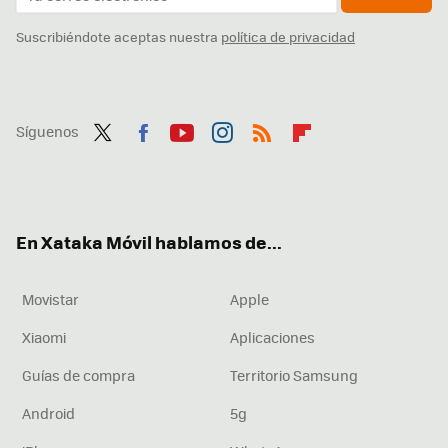
Suscribiéndote aceptas nuestra
política de privacidad
Síguenos
Twit
Fac
You
Inst
RSS
Flip
ter
ebo
tub
agr
boa
ok
e
am
rd
En Xataka Móvil hablamos de...
Movistar
Apple
Xiaomi
Aplicaciones
Guías de compra
Territorio Samsung
Android
5g