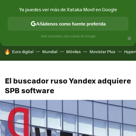
Ya puedes ver más de Xataka Movil en Google
MENÚ
NUEVO
Añádenos como fuente preferida
CONECTIVIDAD
MÓVIL Y SOCIEDAD
APLICACIONES
COM
Solo necesitas una cuenta de Google
×
HOY SE HABLA DE
Euro digital
Mundial
Móviles
Movistar Plus
Hyper
El buscador ruso Yandex adquiere
SPB software