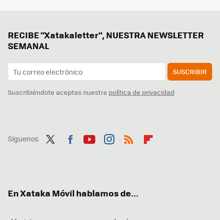
RECIBE "Xatakaletter", NUESTRA NEWSLETTER
SEMANAL
SUSCRIBIR
Suscribiéndote aceptas nuestra
política de privacidad
Síguenos
Twit
Fac
You
Inst
RSS
Flip
ter
ebo
tub
agr
boa
ok
e
am
rd
En Xataka Móvil hablamos de...