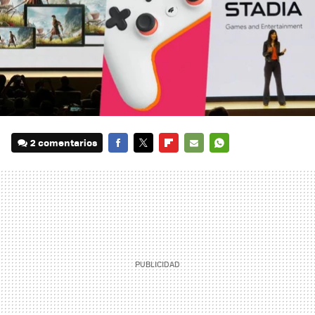
2 comentarios
FACEBOOK
TWITTER
FLIPBOARD
E-
WHATSAPP
MAIL