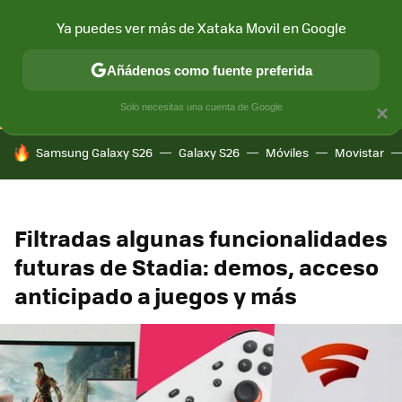
Ya puedes ver más de Xataka Movil en Google
CONECTIVIDAD
MÓVIL Y SOCIEDAD
APLICACIONES
COM
Añádenos como fuente preferida
Solo necesitas una cuenta de Google
×
HOY SE HABLA DE
Samsung Galaxy S26
Galaxy S26
Móviles
Movistar
Filtradas algunas funcionalidades
futuras de Stadia: demos, acceso
anticipado a juegos y más