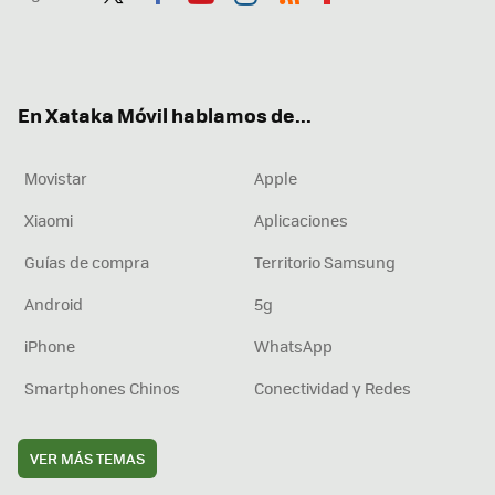
Twit
Fac
You
Inst
RSS
Flip
ter
ebo
tub
agr
boa
ok
e
am
rd
En Xataka Móvil hablamos de...
Movistar
Apple
Xiaomi
Aplicaciones
Guías de compra
Territorio Samsung
Android
5g
iPhone
WhatsApp
Smartphones Chinos
Conectividad y Redes
VER MÁS TEMAS