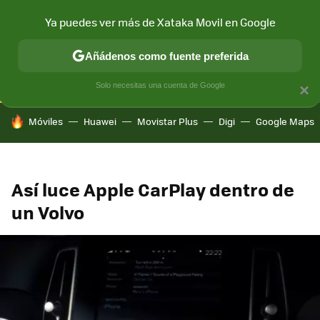
Ya puedes ver más de Xataka Movil en Google
CONECTIVIDAD
MÓVIL Y SOCIEDAD
APLICACIONES
COM
Añádenos como fuente preferida
Solo necesitas una cuenta de Google
×
HOY SE HABLA DE
Móviles
Huawei
Movistar Plus
Digi
Google Maps
Así luce Apple CarPlay dentro de
un Volvo