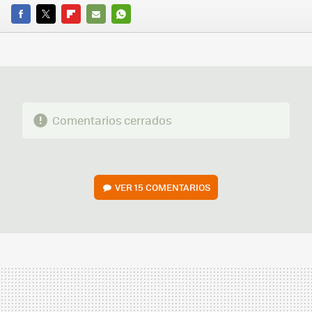
FACEBOOK
TWITTER
FLIPBOARD
E-
WHATSAPP
MAIL
Comentarios cerrados
VER
15 COMENTARIOS