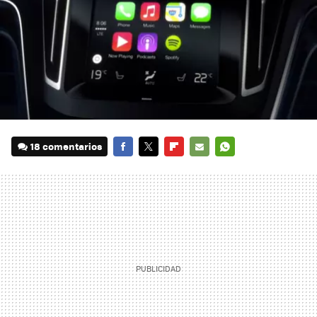
18 comentarios
FACEBOOK
TWITTER
FLIPBOARD
E-
WHATSAPP
MAIL