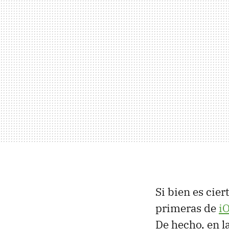
Si bien es cie
primeras de
i
De hecho, en l