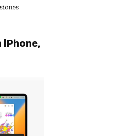
rsiones
n iPhone,