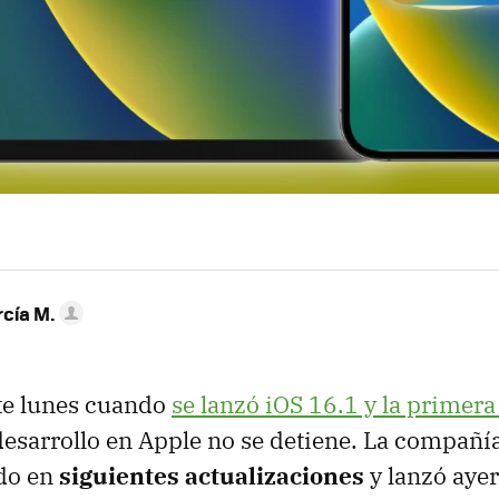
rcía M.
te lunes cuando
se lanzó iOS 16.1 y la primera
 desarrollo en Apple no se detiene. La compañí
ndo en
siguientes actualizaciones
y lanzó ayer