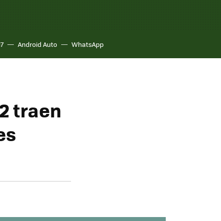
17
Android Auto
WhatsApp
.2 traen
es