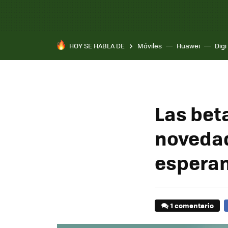
HOY SE HABLA DE
Móviles
Huawei
Digi
Las beta
noveda
espera
1 comentario