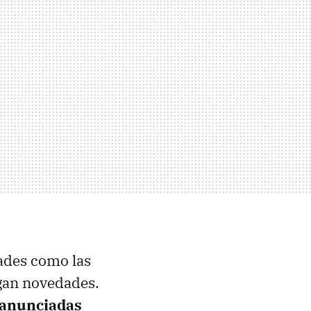
dades como las
igan novedades.
a anunciadas