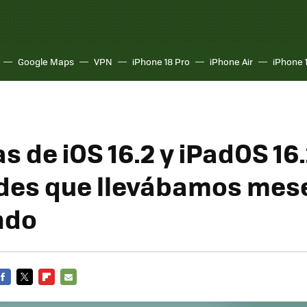
Google Maps
VPN
iPhone 18 Pro
iPhone Air
iPhone 
s de iOS 16.2 y iPadOS 16
des que llevábamos mes
ndo
FACEBOOK
TWITTER
FLIPBOARD
E-