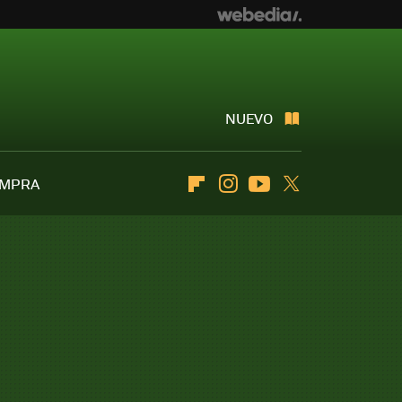
NUEVO
OMPRA
Flipboard
Instagram
Youtube
Twitter