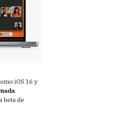
omo iOS 16 y
amada
a beta de