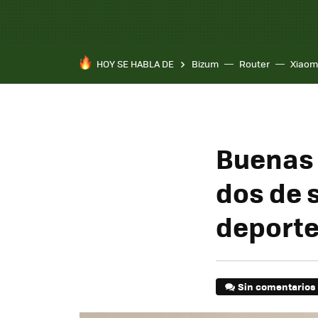
HOY SE HABLA DE
Bizum
Router
Xiaom
Buenas 
dos de 
deporte
Sin comentarios