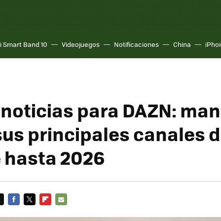
i Smart Band 10
Videojuegos
Notificaciones
China
iPho
noticias para DAZN: man
sus principales canales 
 hasta 2026
FACEBOOK
TWITTER
FLIPBOARD
E-