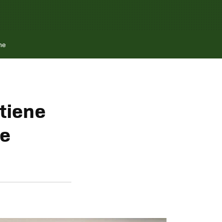
ne
tiene
de