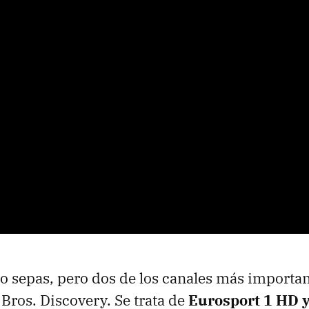
o sepas, pero dos de los canales más importa
Bros. Discovery. Se trata de
Eurosport 1 HD y