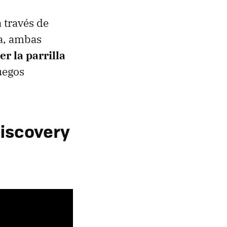
 través de
ra, ambas
r la parrilla
Juegos
Discovery