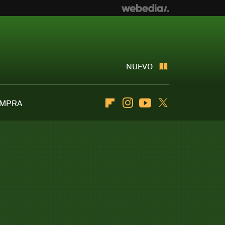
NUEVO
OMPRA
Flipboard
Instagram
Youtube
Twitter