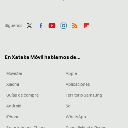
Síguenos
Twit
Fac
You
Inst
RSS
Flip
ter
ebo
tub
agr
boa
ok
e
am
rd
En Xataka Móvil hablamos de...
Movistar
Apple
Xiaomi
Aplicaciones
Guías de compra
Territorio Samsung
Android
5g
iPhone
WhatsApp
Smartphones Chinos
Conectividad y Redes