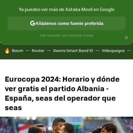
Ya puedes ver más de Xataka Movil en Google
CONECTIVIDAD
MÓVIL Y SOCIEDAD
APLICACIONES
COM
Añádenos como fuente preferida
Solo necesitas una cuenta de Google
×
HOY SE HABLA DE
Bizum
Router
Xiaomi Smart Band 10
Videojuegos
Eurocopa 2024: Horario y dónde
ver gratis el partido Albania -
España, seas del operador que
seas