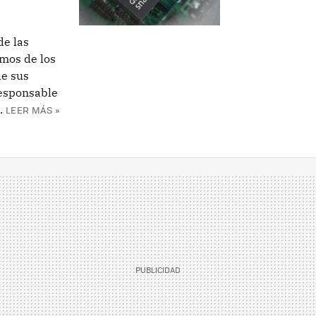
de las
amos de los
de sus
responsable
.
LEER MÁS »