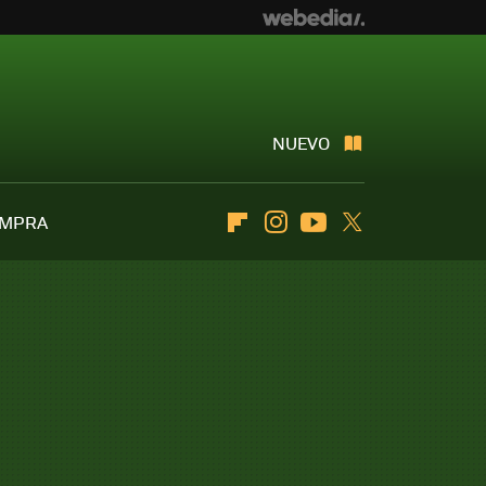
NUEVO
OMPRA
Flipboard
Instagram
Youtube
Twitter