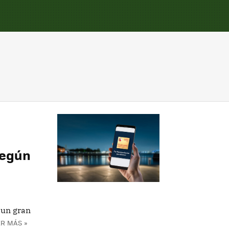
según
 un gran
R MÁS »