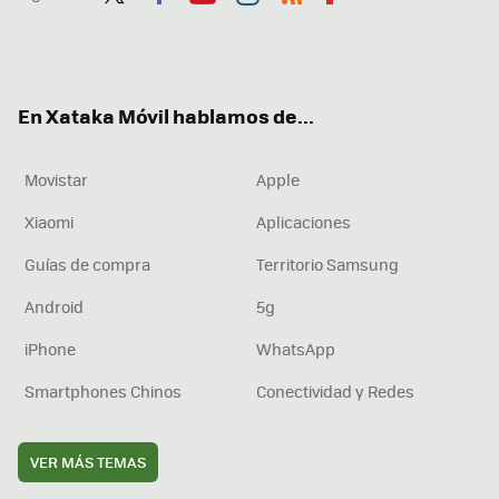
Twit
Fac
You
Inst
RSS
Flip
ter
ebo
tub
agr
boa
ok
e
am
rd
En Xataka Móvil hablamos de...
Movistar
Apple
Xiaomi
Aplicaciones
Guías de compra
Territorio Samsung
Android
5g
iPhone
WhatsApp
Smartphones Chinos
Conectividad y Redes
VER MÁS TEMAS