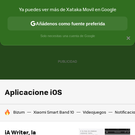
Ya puedes ver más de Xataka Movil en Google
MENÚ
NUEVO
Añádenos como fuente preferida
CONECTIVIDAD
MÓVIL Y SOCIEDAD
APLICACIONES
COM
Solo necesitas una cuenta de Google
×
Aplicacione iOS
HOY SE HABLA DE
Bizum
Xiaomi Smart Band 10
Videojuegos
Notificaci
iA Writer, la