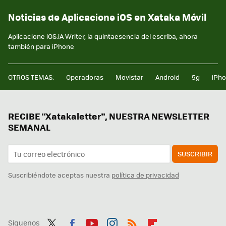
Noticias de Aplicacione iOS en Xataka Móvil
Aplicacione iOS:iA Writer, la quintaesencia del escriba, ahora
también para iPhone
OTROS TEMAS:
Operadoras
Movistar
Android
5g
iPh
RECIBE "Xatakaletter", NUESTRA NEWSLETTER
SEMANAL
SUSCRIBIR
Suscribiéndote aceptas nuestra
política de privacidad
Síguenos