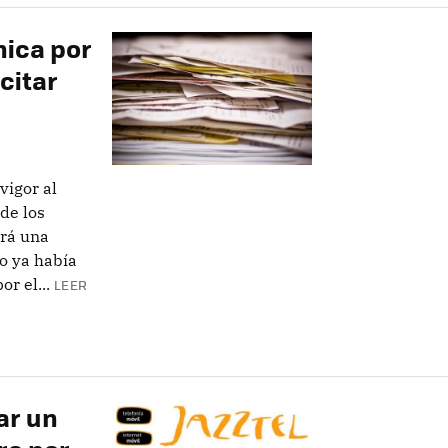
nica por
icitar
vigor al
de los
ará una
o ya había
r el...
LEER
ar un