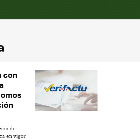
a
a con
a
ónomos
ción
ción de
ra en vigor