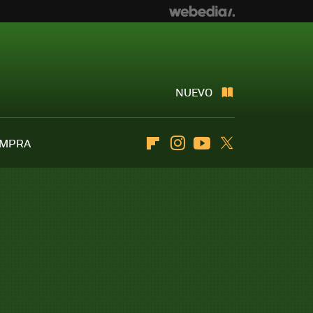
NUEVO
OMPRA
Flipboard
Instagram
Youtube
Twitter