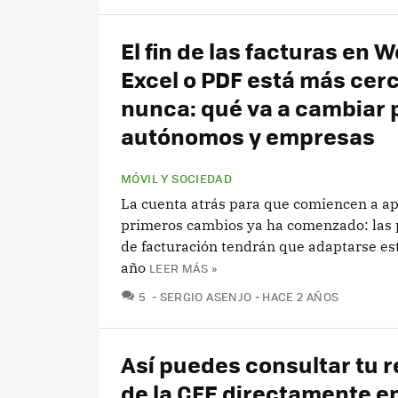
El fin de las facturas en W
Excel o PDF está más cer
nunca: qué va a cambiar 
autónomos y empresas
MÓVIL Y SOCIEDAD
La cuenta atrás para que comiencen a apl
primeros cambios ya ha comenzado: las 
de facturación tendrán que adaptarse e
año
LEER MÁS »
COMENTARIOS
5
SERGIO ASENJO
HACE 2 AÑOS
Así puedes consultar tu r
de la CFE directamente en