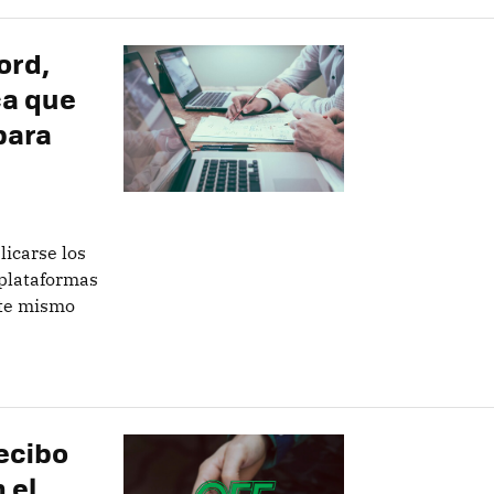
ord,
ca que
para
icarse los
plataformas
ste mismo
ecibo
 el