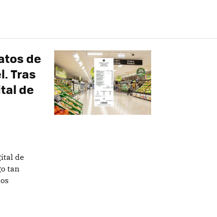
atos de
l. Tras
ital de
ital de
o tan
los