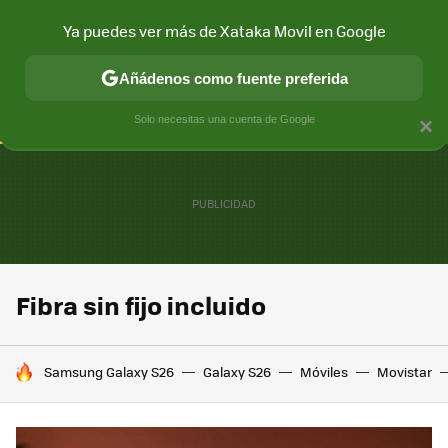
Ya puedes ver más de Xataka Movil en Google
CONECTIVIDAD
MÓVIL Y SOCIEDAD
APLICACIONES
COM
Añádenos como fuente preferida
Solo necesitas una cuenta de Google
×
Fibra sin fijo incluido
HOY SE HABLA DE
Samsung Galaxy S26
Galaxy S26
Móviles
Movistar