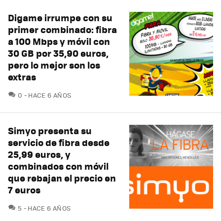
Digame irrumpe con su
primer combinado: fibra
a 100 Mbps y móvil con
30 GB por 35,90 euros,
pero lo mejor son los
extras
COMENTARIOS
0
HACE 6 AÑOS
Simyo presenta su
servicio de fibra desde
25,99 euros, y
combinados con móvil
que rebajan el precio en
7 euros
COMENTARIOS
5
HACE 6 AÑOS