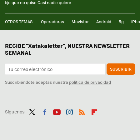
fijo que no quise.Casi nadie quiere...
OTROS TEMAS:
Operadoras
Movistar
Android
5g
iPh
RECIBE "Xatakaletter", NUESTRA NEWSLETTER
SEMANAL
SUSCRIBIR
Suscribiéndote aceptas nuestra
política de privacidad
Síguenos
Twit
Fac
You
Inst
RSS
Flip
ter
ebo
tub
agr
boa