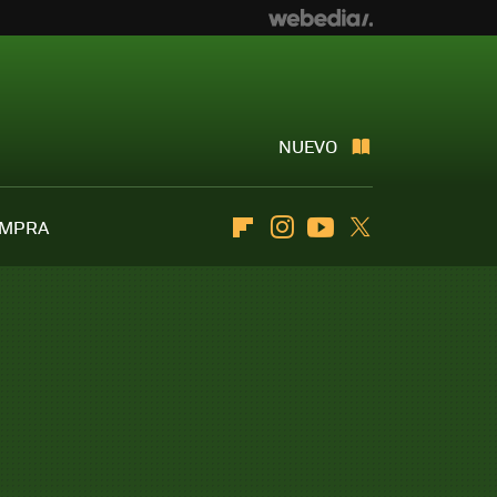
NUEVO
OMPRA
Flipboard
Instagram
Youtube
Twitter