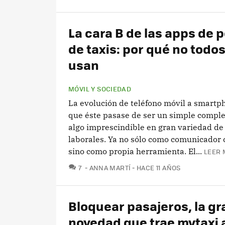
La cara B de las apps de p
de taxis: por qué no todos
usan
MÓVIL Y SOCIEDAD
La evolución de teléfono móvil a smartp
que éste pasase de ser un simple compl
algo imprescindible en gran variedad de
laborales. Ya no sólo como comunicador 
sino como propia herramienta. El...
LEER 
COMENTARIOS
7
ANNA MARTÍ
HACE 11 AÑOS
Bloquear pasajeros, la gr
novedad que trae mytaxi a