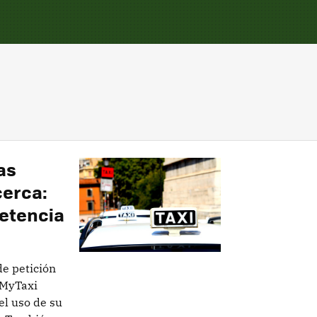
as
cerca:
petencia
e petición
 MyTaxi
el uso de su