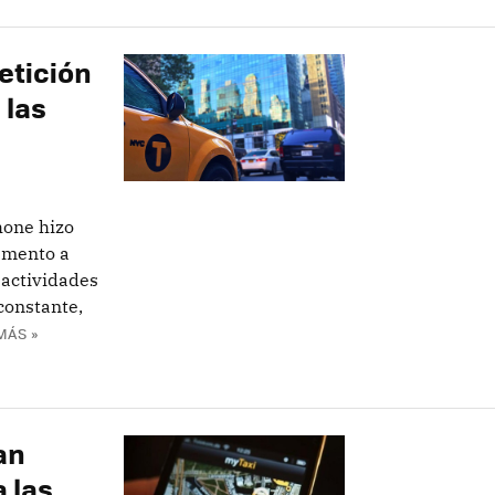
etición
 las
hone hizo
emento a
 actividades
constante,
MÁS »
an
 las