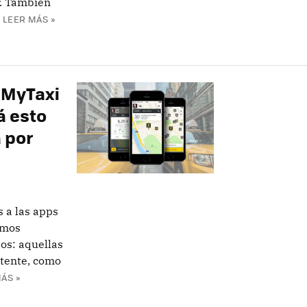
r. También
LEER MÁS »
 MyTaxi
á esto
á por
 a las apps
amos
pos: aquellas
stente, como
ÁS »