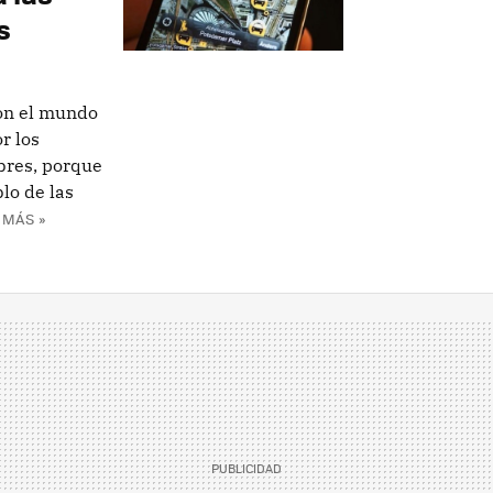
s
con el mundo
r los
bres, porque
lo de las
 MÁS »