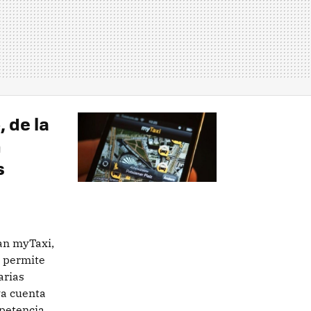
 de la
n
s
an myTaxi,
s permite
arias
ya cuenta
etencia...