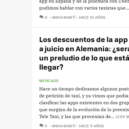
app en España y de la polémica con Ube
pudimos hablar con varios taxistas que...
COMENTARIOS
6
ANNA MARTÍ
HACE 10 AÑOS
Los descuentos de la app
a juicio en Alemania: ¿ser
un preludio de lo que est
llegar?
MERCADO
Hace un tiempo dedicamos algunos posts
de petición de taxi, y ya vimos que podí
clasificar las apps existentes en dos gru
que surgían de la evolución de lo preexi
Tele Taxi, y las que provenían de...
LEER M
COMENTARIOS
5
ANNA MARTÍ
HACE 11 AÑOS