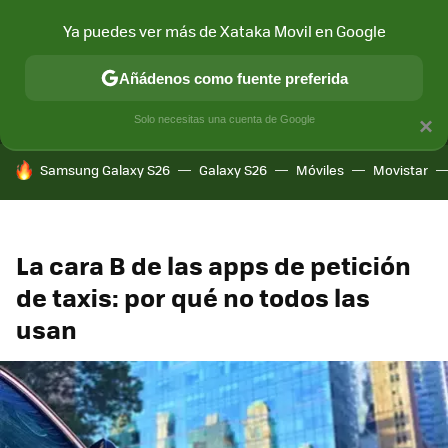
Ya puedes ver más de Xataka Movil en Google
MENÚ
NUEVO
Añádenos como fuente preferida
CONECTIVIDAD
MÓVIL Y SOCIEDAD
APLICACIONES
COM
Solo necesitas una cuenta de Google
×
HOY SE HABLA DE
Samsung Galaxy S26
Galaxy S26
Móviles
Movistar
La cara B de las apps de petición
de taxis: por qué no todos las
usan