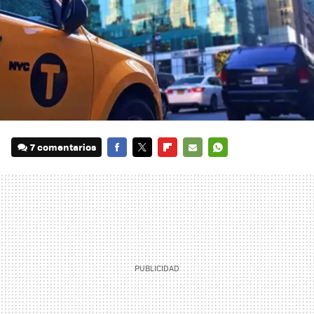
7 comentarios
FACEBOOK
TWITTER
FLIPBOARD
E-
WHATSAPP
MAIL