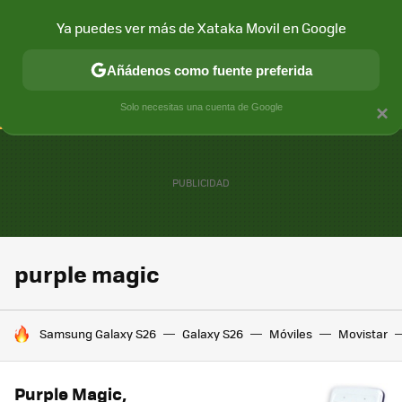
Ya puedes ver más de Xataka Movil en Google
CONECTIVIDAD
MÓVIL Y SOCIEDAD
APLICACIONES
COM
Añádenos como fuente preferida
Solo necesitas una cuenta de Google
×
purple magic
HOY SE HABLA DE
Samsung Galaxy S26
Galaxy S26
Móviles
Movistar
Purple Magic,