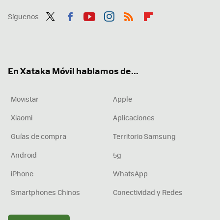
Síguenos
Twit
Fac
You
Inst
RSS
Flip
ter
ebo
tub
agr
boa
ok
e
am
rd
En Xataka Móvil hablamos de...
Movistar
Apple
Xiaomi
Aplicaciones
Guías de compra
Territorio Samsung
Android
5g
iPhone
WhatsApp
Smartphones Chinos
Conectividad y Redes