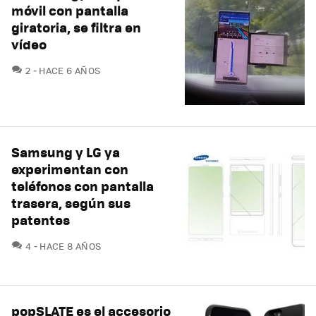
móvil con pantalla
giratoria, se filtra en
vídeo
COMENTARIOS
2
HACE 6 AÑOS
Samsung y LG ya
experimentan con
teléfonos con pantalla
trasera, según sus
patentes
COMENTARIOS
4
HACE 8 AÑOS
popSLATE es el accesorio