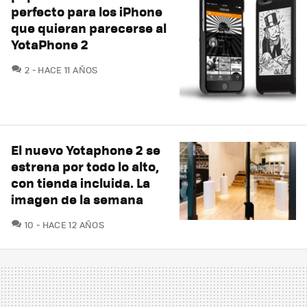
perfecto para los iPhone
que quieran parecerse al
YotaPhone 2
COMENTARIOS
2
HACE 11 AÑOS
El nuevo Yotaphone 2 se
estrena por todo lo alto,
con tienda incluida. La
imagen de la semana
COMENTARIOS
10
HACE 12 AÑOS