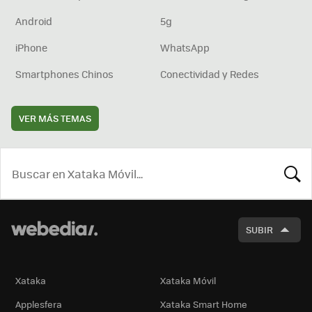
Android
5g
iPhone
WhatsApp
Smartphones Chinos
Conectividad y Redes
VER MÁS TEMAS
BUSCA
SUBIR
Xataka
Xataka Móvil
Applesfera
Xataka Smart Home