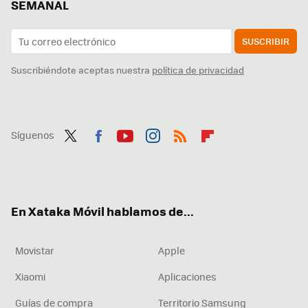
SEMANAL
SUSCRIBIR
Suscribiéndote aceptas nuestra
política de privacidad
Síguenos
Twit
Fac
You
Inst
RSS
Flip
ter
ebo
tub
agr
boa
ok
e
am
rd
En Xataka Móvil hablamos de...
Movistar
Apple
Xiaomi
Aplicaciones
Guías de compra
Territorio Samsung