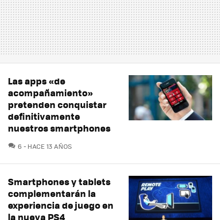
Las apps «de
acompañamiento»
pretenden conquistar
definitivamente
nuestros smartphones
COMENTARIOS
6
HACE 13 AÑOS
Smartphones y tablets
complementarán la
experiencia de juego en
la nueva PS4