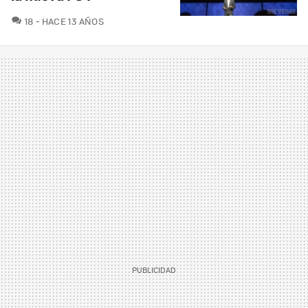
COMENTARIOS
18
HACE 13 AÑOS