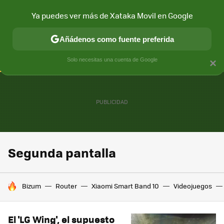
Ya puedes ver más de Xataka Movil en Google
CONECTIVIDAD
MÓVIL Y SOCIEDAD
APLICACIONES
COM
Añádenos como fuente preferida
Solo necesitas una cuenta de Google
×
Segunda pantalla
HOY SE HABLA DE
Bizum
Router
Xiaomi Smart Band 10
Videojuegos
El 'LG Wing', el supuesto