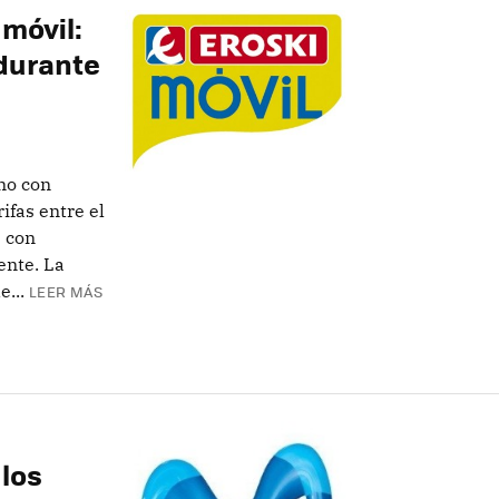
 móvil:
durante
no con
ifas entre el
e con
ente. La
...
LEER MÁS
 los