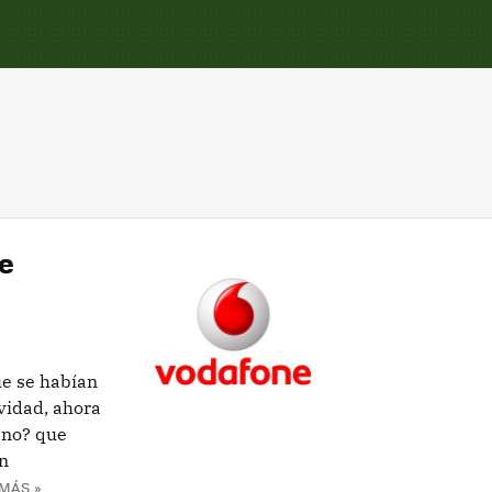
e
ue se habían
vidad, ahora
ano? que
en
MÁS »