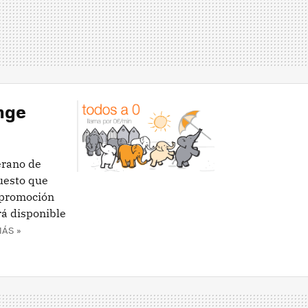
ange
erano de
uesto que
 promoción
rá disponible
ÁS »