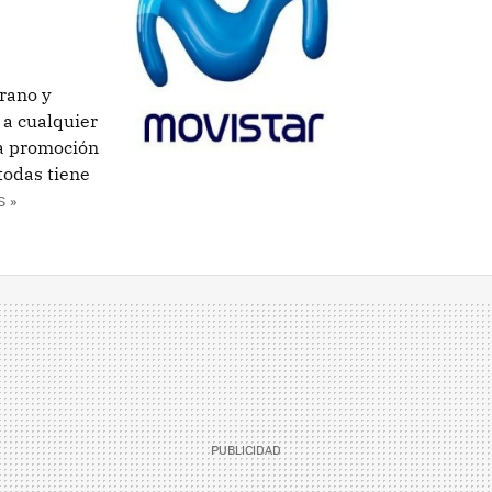
rano y
 a cualquier
La promoción
todas tiene
 »