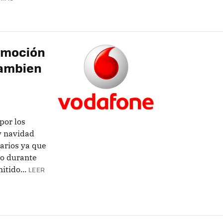
omoción
tambien
por los
y navidad
arios ya que
go durante
tido...
LEER