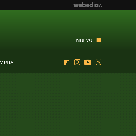
NUEVO
OMPRA
Flipboard
Instagram
Youtube
Twitter