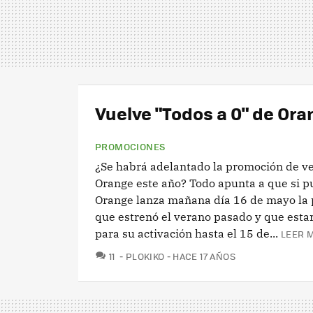
Vuelve "Todos a 0" de Or
PROMOCIONES
¿Se habrá adelantado la promoción de v
Orange este año? Todo apunta a que si p
Orange lanza mañana día 16 de mayo la
que estrenó el verano pasado y que esta
para su activación hasta el 15 de...
LEER M
COMENTARIOS
11
PLOKIKO
HACE 17 AÑOS