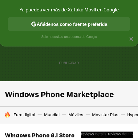
Ya puedes ver más de Xataka Movil en Google
MENÚ
NUEVO
Añádenos como fuente preferida
CONECTIVIDAD
MÓVIL Y SOCIEDAD
APLICACIONES
COM
Solo necesitas una cuenta de Google
×
Windows Phone Marketplace
HOY SE HABLA DE
Euro digital
Mundial
Móviles
Movistar Plus
Hype
Windows Phone 8.1 Store