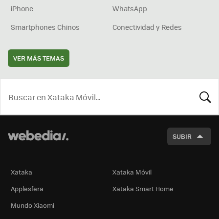
iPhone
WhatsApp
Smartphones Chinos
Conectividad y Redes
VER MÁS TEMAS
BUSCA
SUBIR
Xataka
Xataka Móvil
Applesfera
Xataka Smart Home
Mundo Xiaomi