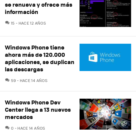
se renueva y ofrece más
información
COMENTARIOS
15
HACE 12 AÑOS
Windows Phone tiene
ahora más de 120.000
aplicaciones, se duplican
las descargas
COMENTARIOS
59
HACE 14 AÑOS
Windows Phone Dev
Center llega a 13 nuevos
mercados
COMENTARIOS
0
HACE 14 AÑOS