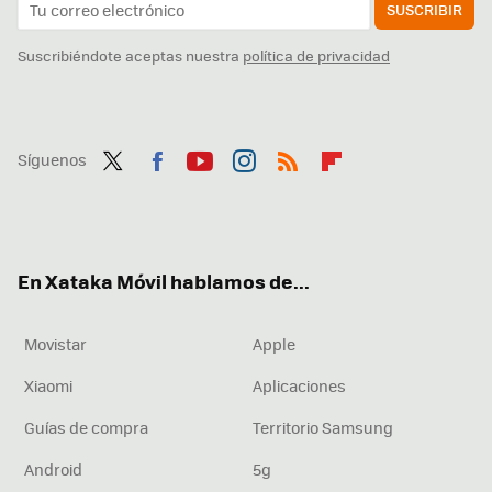
SUSCRIBIR
Suscribiéndote aceptas nuestra
política de privacidad
Síguenos
Twit
Fac
You
Inst
RSS
Flip
ter
ebo
tub
agr
boa
ok
e
am
rd
En Xataka Móvil hablamos de...
Movistar
Apple
Xiaomi
Aplicaciones
Guías de compra
Territorio Samsung
Android
5g