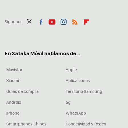
Síguenos
Twit
Fac
You
Inst
RSS
Flip
ter
ebo
tub
agr
boa
ok
e
am
rd
En Xataka Móvil hablamos de...
Movistar
Apple
Xiaomi
Aplicaciones
Guías de compra
Territorio Samsung
Android
5g
iPhone
WhatsApp
Smartphones Chinos
Conectividad y Redes