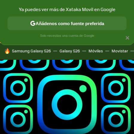
Ya puedes ver más de Xataka Movil en Google
CONECTIVIDAD
MÓVIL Y SOCIEDAD
APLICACIONES
COM
Añádenos como fuente preferida
Solo necesitas una cuenta de Google
×
HOY SE HABLA DE
Samsung Galaxy S26
Galaxy S26
Móviles
Movistar