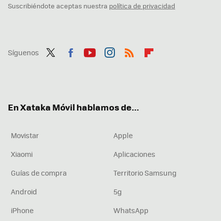
Suscribiéndote aceptas nuestra
política de privacidad
Síguenos
Twit
Fac
You
Inst
RSS
Flip
ter
ebo
tub
agr
boa
ok
e
am
rd
En Xataka Móvil hablamos de...
Movistar
Apple
Xiaomi
Aplicaciones
Guías de compra
Territorio Samsung
Android
5g
iPhone
WhatsApp