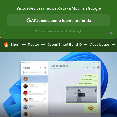
Ya puedes ver más de Xataka Movil en Google
CONECTIVIDAD
MÓVIL Y SOCIEDAD
APLICACIONES
COM
Añádenos como fuente preferida
Solo necesitas una cuenta de Google
×
HOY SE HABLA DE
Bizum
Router
Xiaomi Smart Band 10
Videojuegos