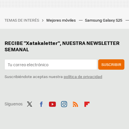
TEMAS DE INTERÉS
Mejores móviles
Samsung Galaxy S25
RECIBE "Xatakaletter", NUESTRA NEWSLETTER
SEMANAL
SUSCRIBIR
Suscribiéndote aceptas nuestra
política de privacidad
Síguenos
Twit
Fac
You
Inst
RSS
Flip
ter
ebo
tub
agr
boa