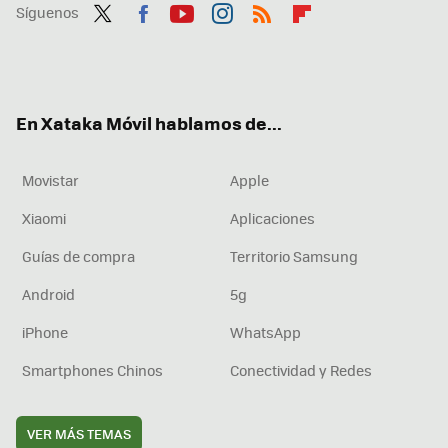
Síguenos
Twit
Fac
You
Inst
RSS
Flip
ter
ebo
tub
agr
boa
ok
e
am
rd
En Xataka Móvil hablamos de...
Movistar
Apple
Xiaomi
Aplicaciones
Guías de compra
Territorio Samsung
Android
5g
iPhone
WhatsApp
Smartphones Chinos
Conectividad y Redes
VER MÁS TEMAS