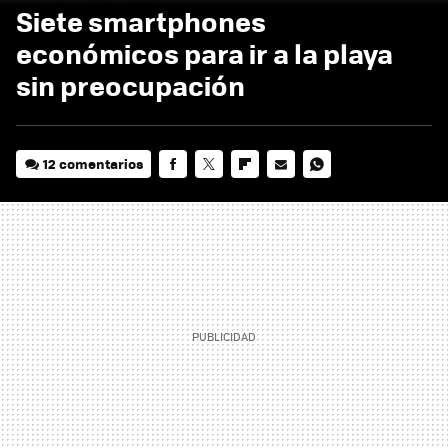
Siete smartphones
económicos para ir a la playa
sin preocupación
12 comentarios
FACEBOOK
TWITTER
FLIPBOARD
E-
WHATSAPP
MAIL