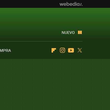
NUEVO
OMPRA
Flipboard
Instagram
Youtube
Twitter