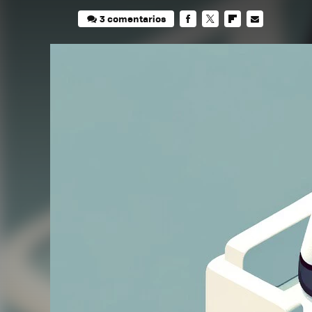
3 comentarios
FACEBOOK
TWITTER
FLIPBOARD
E-
MAIL