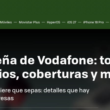
Móviles
Movistar Plus
HyperOS
iOS 27
iPhone 18 Pro
eña de Vodafone: t
cios, coberturas y 
iere que sepas: detalles que hay
resas