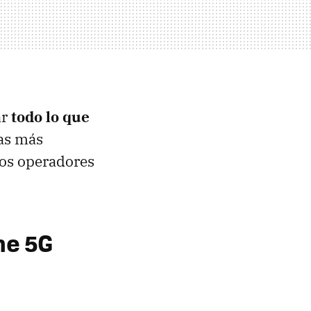
ar
todo lo que
tas más
 los operadores
ne 5G