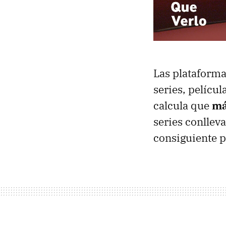
Las plataforma
series, pelícu
calcula que
má
series conlleva
consiguiente p