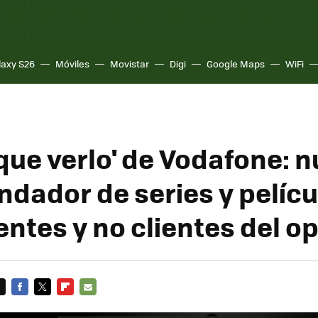
laxy S26
Móviles
Movistar
Digi
Google Maps
WiFi
 que verlo' de Vodafone: 
dador de series y pelícu
entes y no clientes del o
FACEBOOK
TWITTER
FLIPBOARD
E-