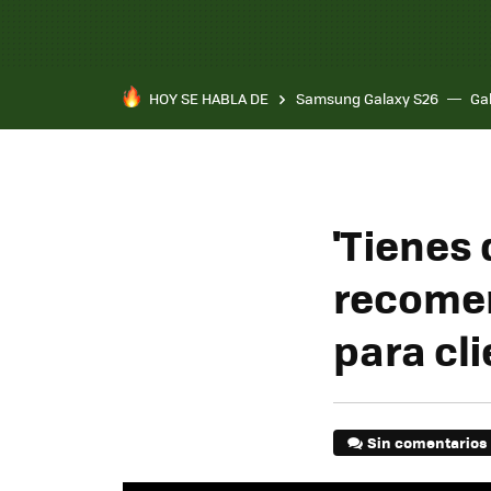
HOY SE HABLA DE
Samsung Galaxy S26
Ga
'Tienes
recomen
para cli
Sin comentarios