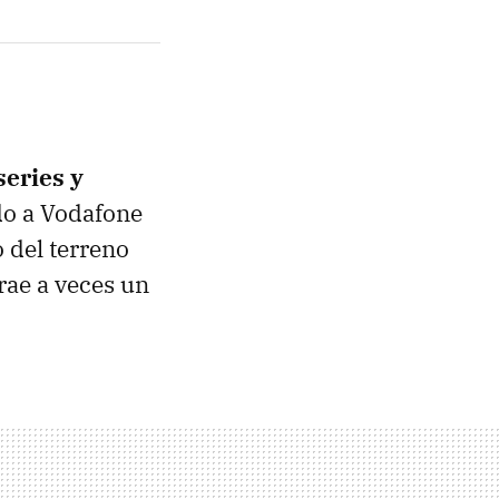
eries y
ido a Vodafone
 del terreno
trae a veces un