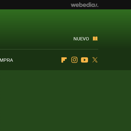
NUEVO
OMPRA
Flipboard
Instagram
Youtube
Twitter