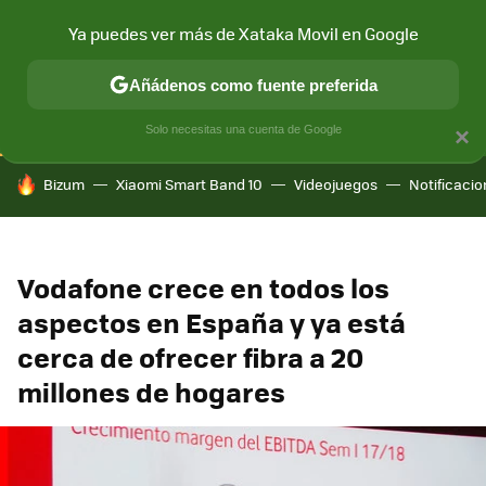
Ya puedes ver más de Xataka Movil en Google
CONECTIVIDAD
MÓVIL Y SOCIEDAD
APLICACIONES
COM
Añádenos como fuente preferida
Solo necesitas una cuenta de Google
×
HOY SE HABLA DE
Bizum
Xiaomi Smart Band 10
Videojuegos
Notificaci
Vodafone crece en todos los
aspectos en España y ya está
cerca de ofrecer fibra a 20
millones de hogares