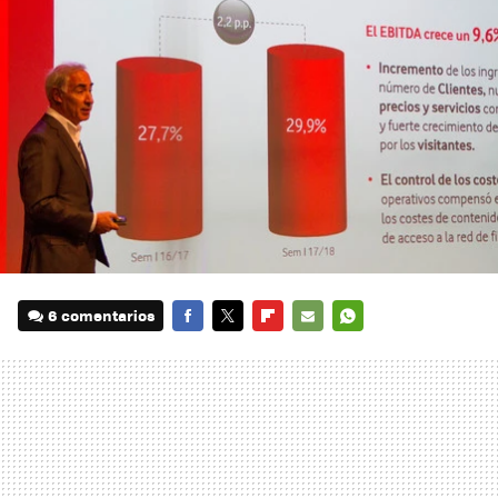
6 comentarios
FACEBOOK
TWITTER
FLIPBOARD
E-
WHATSAPP
MAIL