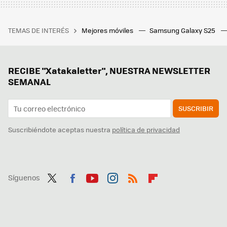
TEMAS DE INTERÉS
Mejores móviles
Samsung Galaxy S25
RECIBE "Xatakaletter", NUESTRA NEWSLETTER
SEMANAL
SUSCRIBIR
Suscribiéndote aceptas nuestra
política de privacidad
Síguenos
Twit
Fac
You
Inst
RSS
Flip
ter
ebo
tub
agr
boa
ok
e
am
rd