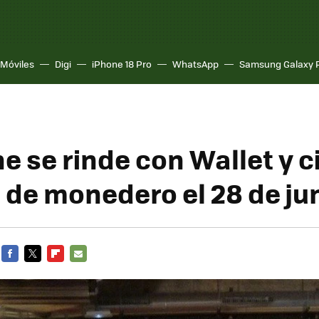
Móviles
Digi
iPhone 18 Pro
WhatsApp
Samsung Galaxy 
e se rinde con Wallet y c
o de monedero el 28 de ju
FACEBOOK
TWITTER
FLIPBOARD
E-
MAIL