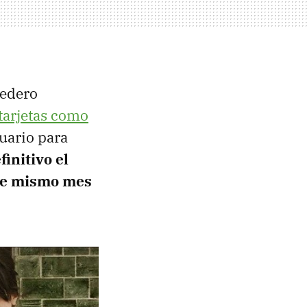
nedero
tarjetas como
suario para
finitivo el
ste mismo mes