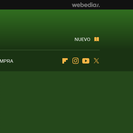
NUEVO
OMPRA
Flipboard
Instagram
Youtube
Twitter