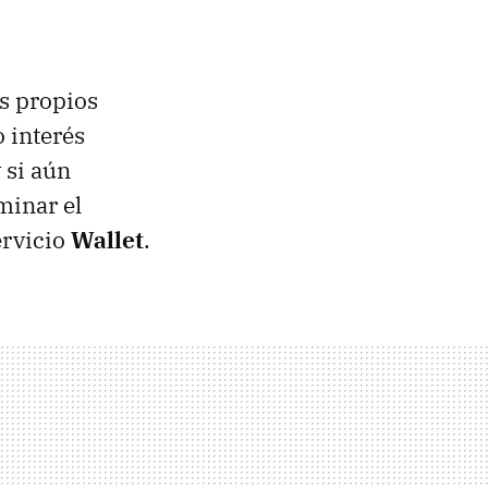
us propios
 interés
 si aún
minar el
ervicio
Wallet
.