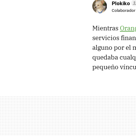
Plokiko
Colaborador
Mientras
Oran
servicios fina
alguno por el 
quedaba cualqu
pequeño víncul