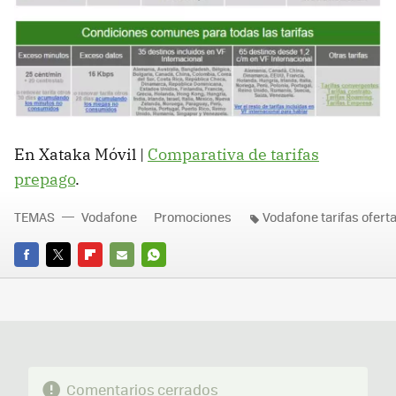
En Xataka Móvil |
Comparativa de tarifas
prepago
.
TEMAS
Vodafone
Promociones
Vodafone tarifas ofert
FACEBOOK
TWITTER
FLIPBOARD
E-
WHATSAPP
MAIL
Comentarios cerrados