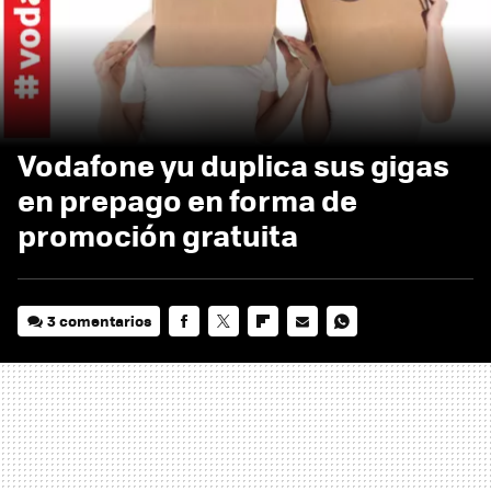
Vodafone yu duplica sus gigas
en prepago en forma de
promoción gratuita
3 comentarios
FACEBOOK
TWITTER
FLIPBOARD
E-
WHATSAPP
MAIL