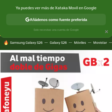
Ya puedes ver más de Xataka Movil en Google
CONECTIVIDAD
MÓVIL Y SOCIEDAD
APLICACIONES
COM
Añádenos como fuente preferida
Solo necesitas una cuenta de Google
×
HOY SE HABLA DE
Samsung Galaxy S26
Galaxy S26
Móviles
Movistar