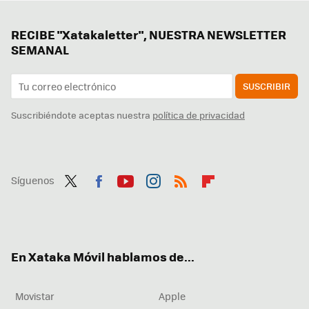
RECIBE "Xatakaletter", NUESTRA NEWSLETTER
SEMANAL
SUSCRIBIR
Suscribiéndote aceptas nuestra
política de privacidad
Síguenos
Twit
Fac
You
Inst
RSS
Flip
ter
ebo
tub
agr
boa
ok
e
am
rd
En Xataka Móvil hablamos de...
Movistar
Apple