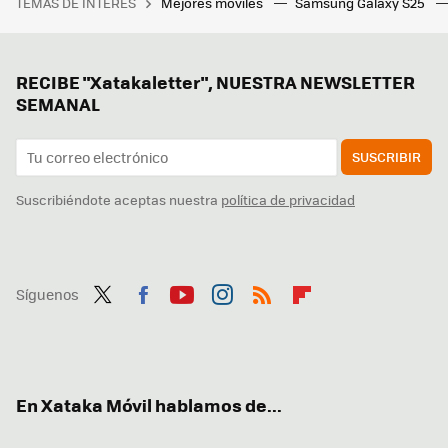
TEMAS DE INTERÉS
Mejores móviles
Samsung Galaxy S25
RECIBE "Xatakaletter", NUESTRA NEWSLETTER
SEMANAL
SUSCRIBIR
Suscribiéndote aceptas nuestra
política de privacidad
Síguenos
Twit
Fac
You
Inst
RSS
Flip
ter
ebo
tub
agr
boa
ok
e
am
rd
En Xataka Móvil hablamos de...