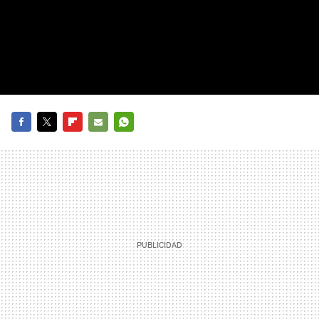
FACEBOOK
TWITTER
FLIPBOARD
E-
WHATSAPP
MAIL