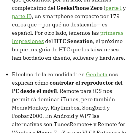
completísimo del
GeeksPhone Zero
(
parte I
y
parte II
), un smartphone compacto por 179
euros que —por qué no destacarlo— es
español. Por otro lado, tenemos las
primeras
impresiones
del
HTC
Sensation
, el próximo
buque insignia de
HTC
que los taiwaneses
han bordado en diseño, software y hardware.
El colmo de la comodidad: en
Genbeta
nos
explican cómo
controlar el reproductor del
PC desde el móvil
. Remote para iOS nos
permitirá dominar iTunes, pero también
MediaMonkey, Rhythmbox, Songbird y
Foobar2000. En Android y WP7 las
alternativas son TunesRemote+ y Remote for
Windows Phone 7. ¿Y si uso VLC? Entonces lo