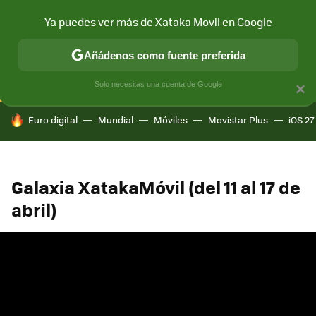
Ya puedes ver más de Xataka Movil en Google
CONECTIVIDAD
MÓVIL Y SOCIEDAD
APLICACIONES
COM
Añádenos como fuente preferida
Solo necesitas una cuenta de Google
×
HOY SE HABLA DE
Euro digital
Mundial
Móviles
Movistar Plus
iOS 27
Galaxia XatakaMóvil (del 11 al 17 de
abril)