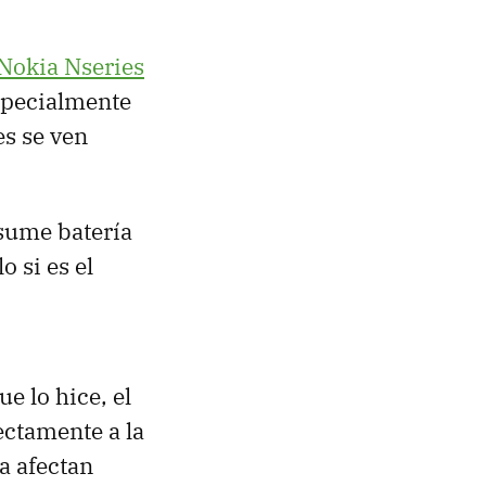
Nokia Nseries
specialmente
es se ven
nsume batería
 si es el
 lo hice, el
ectamente a la
ra afectan