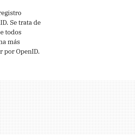
egistro
D. Se trata de
ue todos
rma más
r por OpenID.