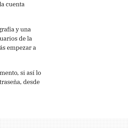
la cuenta
grafía y una
suarios de la
rás empezar a
ento, si así lo
ntraseña, desde