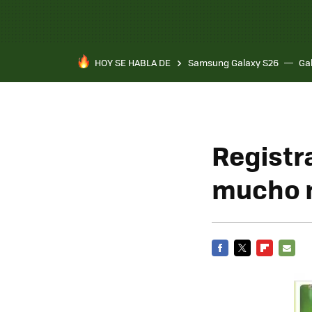
HOY SE HABLA DE
Samsung Galaxy S26
Ga
Registr
mucho m
FACEBOOK
TWITTER
FLIPBOARD
E-
MAIL