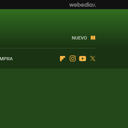
NUEVO
OMPRA
Flipboard
Instagram
Youtube
Twitter