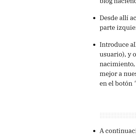
blog hacien
Desde allí a
parte izquie
Introduce al
usuario), y 
nacimiento, 
mejor a nues
en el botón
A continuaci