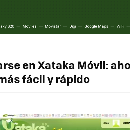
laxy S26
Móviles
Movistar
Digi
Google Maps
WiFi
arse en Xataka Móvil: ah
ás fácil y rápido