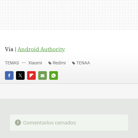
Vía |
Android Authority
TEMAS
Xiaomi
Redmi
TENAA
FACEBOOK
TWITTER
FLIPBOARD
E-
WHATSAPP
MAIL
Comentarios cerrados