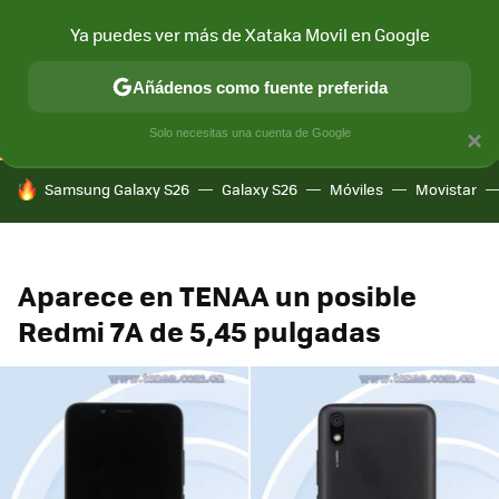
Ya puedes ver más de Xataka Movil en Google
CONECTIVIDAD
MÓVIL Y SOCIEDAD
APLICACIONES
COM
Añádenos como fuente preferida
Solo necesitas una cuenta de Google
×
HOY SE HABLA DE
Samsung Galaxy S26
Galaxy S26
Móviles
Movistar
Aparece en TENAA un posible
Redmi 7A de 5,45 pulgadas