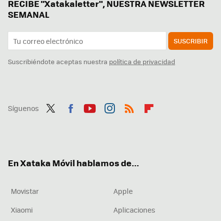
RECIBE "Xatakaletter", NUESTRA NEWSLETTER
SEMANAL
SUSCRIBIR
Suscribiéndote aceptas nuestra
política de privacidad
Síguenos
Twit
Fac
You
Inst
RSS
Flip
ter
ebo
tub
agr
boa
ok
e
am
rd
En Xataka Móvil hablamos de...
Movistar
Apple
Xiaomi
Aplicaciones