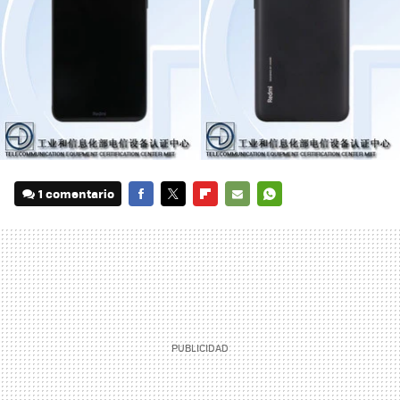
1 comentario
FACEBOOK
TWITTER
FLIPBOARD
E-
WHATSAPP
MAIL