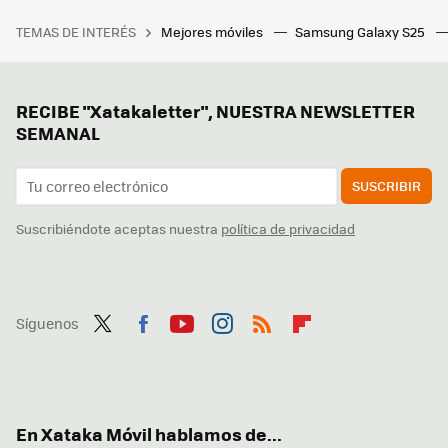
TEMAS DE INTERÉS
Mejores móviles
Samsung Galaxy S25
RECIBE "Xatakaletter", NUESTRA NEWSLETTER
SEMANAL
SUSCRIBIR
Suscribiéndote aceptas nuestra
política de privacidad
Síguenos
Twit
Fac
You
Inst
RSS
Flip
ter
ebo
tub
agr
boa
ok
e
am
rd
En Xataka Móvil hablamos de...