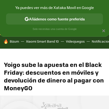
Ya puedes ver más de Xataka Movil en Google
CONECTIVIDAD
MÓVIL Y SOCIEDAD
APLICACIONES
COM
Añádenos como fuente preferida
Solo necesitas una cuenta de Google
×
HOY SE HABLA DE
Bizum
Xiaomi Smart Band 10
Videojuegos
Notificaci
Yoigo sube la apuesta en el Black
Friday: descuentos en móviles y
devolución de dinero al pagar con
MoneyGO