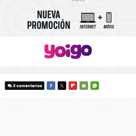
3 comentarios
FACEBOOK
TWITTER
FLIPBOARD
E-
WHATSAPP
MAIL