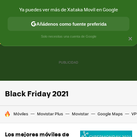
Ya puedes ver más de Xataka Movil en Google
CONECTIVIDAD
MÓVIL Y SOCIEDAD
APLICACIONES
COM
Añádenos como fuente preferida
Solo necesitas una cuenta de Google
×
Black Friday 2021
HOY SE HABLA DE
Móviles
Movistar Plus
Movistar
Google Maps
VP
Los mejores móviles de