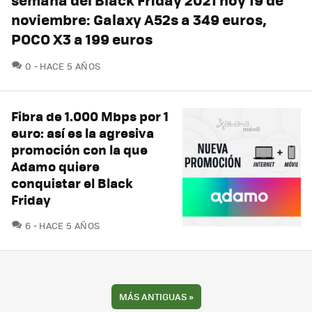
noviembre: Galaxy A52s a 349 euros,
POCO X3 a 199 euros
COMENTARIOS
0
HACE 5 AÑOS
Fibra de 1.000 Mbps por 1
euro: así es la agresiva
promoción con la que
Adamo quiere
conquistar el Black
Friday
COMENTARIOS
6
HACE 5 AÑOS
MÁS ANTIGUAS
»