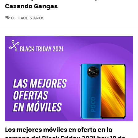
Cazando Gangas
COMENTARIOS
0
HACE 5 AÑOS
Los mejores móviles en oferta en la
semana del Black Friday 2021 hoy 19 de