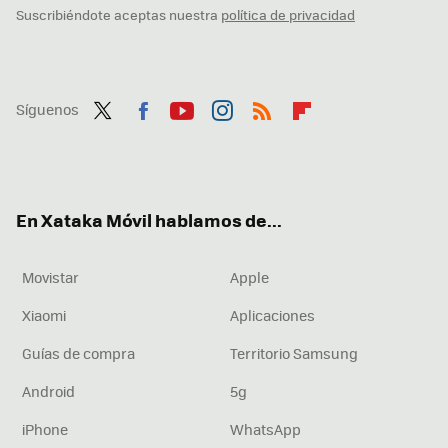
Suscribiéndote aceptas nuestra
política de privacidad
Síguenos
Twit
Fac
You
Inst
RSS
Flip
ter
ebo
tub
agr
boa
ok
e
am
rd
En Xataka Móvil hablamos de...
Movistar
Apple
Xiaomi
Aplicaciones
Guías de compra
Territorio Samsung
Android
5g
iPhone
WhatsApp