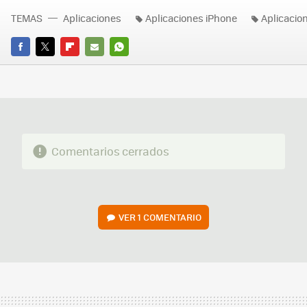
TEMAS
Aplicaciones
Aplicaciones iPhone
Aplicacio
FACEBOOK
TWITTER
FLIPBOARD
E-
WHATSAPP
MAIL
Comentarios cerrados
VER
1 COMENTARIO