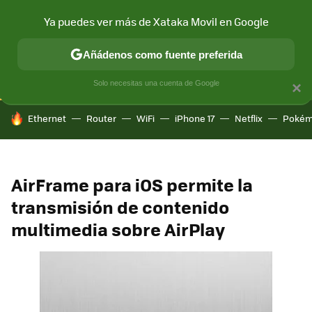
Ya puedes ver más de Xataka Movil en Google
CONECTIVIDAD
MÓVIL Y SOCIEDAD
APLICACIONES
COM
Añádenos como fuente preferida
Solo necesitas una cuenta de Google
×
HOY SE HABLA DE
Ethernet
Router
WiFi
iPhone 17
Netflix
Pokém
AirFrame para iOS permite la
transmisión de contenido
multimedia sobre AirPlay