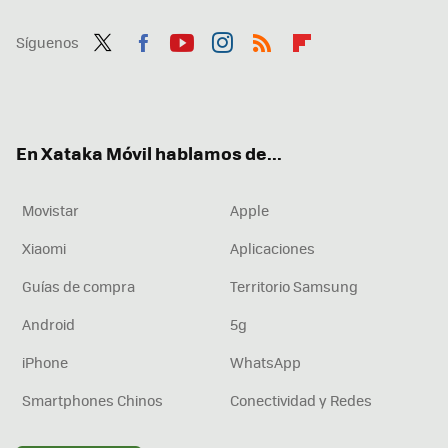
Síguenos
Twit
Fac
You
Inst
RSS
Flip
ter
ebo
tub
agr
boa
ok
e
am
rd
En Xataka Móvil hablamos de...
Movistar
Apple
Xiaomi
Aplicaciones
Guías de compra
Territorio Samsung
Android
5g
iPhone
WhatsApp
Smartphones Chinos
Conectividad y Redes