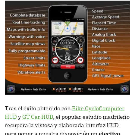
Tras el éxito obtenido con
Bike CycloComputer
HUD
y
GT Car HUD
, el popular estudio madrileño
recupera la vistosa y elaborada interfaz HUD
para poner a nuestra disposición un
efectivo