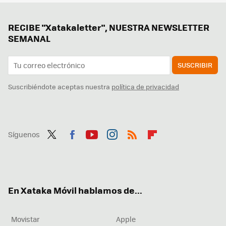
RECIBE "Xatakaletter", NUESTRA NEWSLETTER
SEMANAL
SUSCRIBIR
Suscribiéndote aceptas nuestra
política de privacidad
Síguenos
Twit
Fac
You
Inst
RSS
Flip
ter
ebo
tub
agr
boa
ok
e
am
rd
En Xataka Móvil hablamos de...
Movistar
Apple