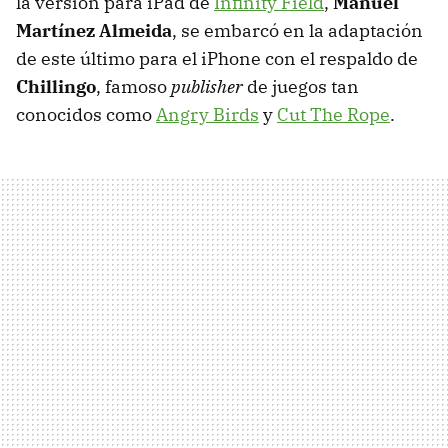
la versión para iPad de
Infinity Field
,
Manuel
Martínez Almeida
, se embarcó en la adaptación
de este último para el iPhone con el respaldo de
Chillingo
, famoso
publisher
de juegos tan
conocidos como
Angry Birds
y
Cut The Rope
.