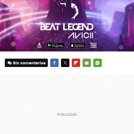
Sin comentarios
FACEBOOK
TWITTER
FLIPBOARD
E-
WHATSAPP
MAIL