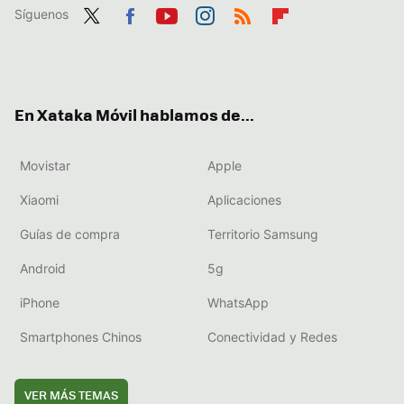
Síguenos
Twit
Fac
You
Inst
RSS
Flip
ter
ebo
tub
agr
boa
ok
e
am
rd
En Xataka Móvil hablamos de...
Movistar
Apple
Xiaomi
Aplicaciones
Guías de compra
Territorio Samsung
Android
5g
iPhone
WhatsApp
Smartphones Chinos
Conectividad y Redes
VER MÁS TEMAS