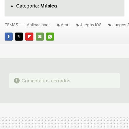
Música
Categoría:
TEMAS
Aplicaciones
Atari
Juegos iOS
Juegos 
FACEBOOK
TWITTER
FLIPBOARD
E-
WHATSAPP
MAIL
Comentarios cerrados