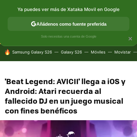
Ya puedes ver más de Xataka Movil en Google
CONECTIVIDAD
MÓVIL Y SOCIEDAD
APLICACIONES
Añádenos como fuente preferida
Solo necesitas una cuenta de Google
×
HOY SE HABLA DE
Samsung Galaxy S26
Galaxy S26
Móviles
Movistar
'Beat Legend: AVICII' llega a iOS y
Android: Atari recuerda al
fallecido DJ en un juego musical
con fines benéficos