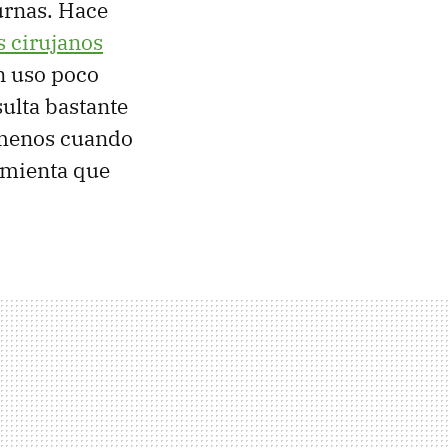
urnas. Hace
s cirujanos
n uso poco
ulta bastante
l menos cuando
ramienta que