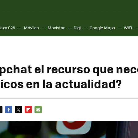
laxy S26
Móviles
Movistar
Digi
Google Maps
WiFi
pchat el recurso que nec
ticos en la actualidad?
FACEBOOK
TWITTER
FLIPBOARD
E-
MAIL