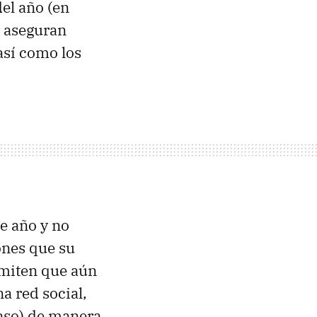
el año (en
lo aseguran
 así como los
te año y no
ones que su
rmiten que aún
a red social,
caso) de manera