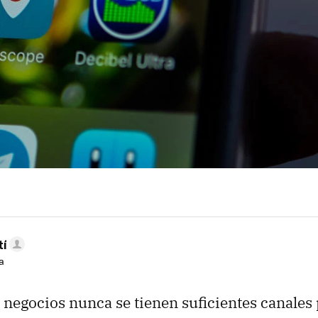
tí
a
 negocios nunca se tienen suficientes canales p