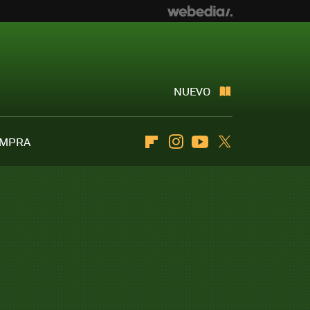
NUEVO
OMPRA
Flipboard
Instagram
Youtube
Twitter