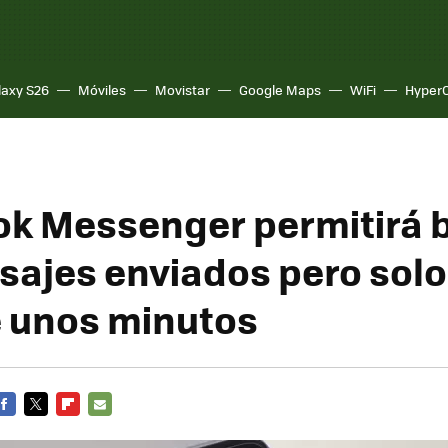
laxy S26
Móviles
Movistar
Google Maps
WiFi
Hyper
k Messenger permitirá 
sajes enviados pero solo
 unos minutos
FACEBOOK
TWITTER
FLIPBOARD
E-