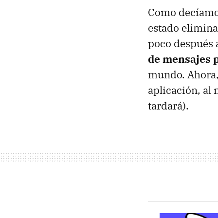
Como decíamos
estado elimin
poco después a
de mensajes p
mundo. Ahora, 
aplicación, a
tardará).