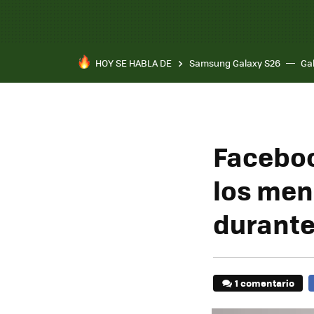
HOY SE HABLA DE
Samsung Galaxy S26
Ga
Faceboo
los men
durante
1 comentario