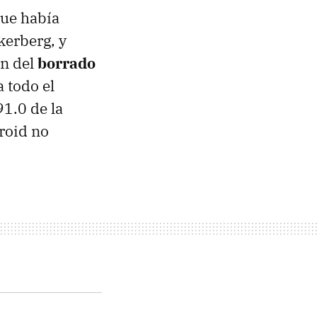
que había
kerberg, y
ón del
borrado
 todo el
91.0 de la
roid no