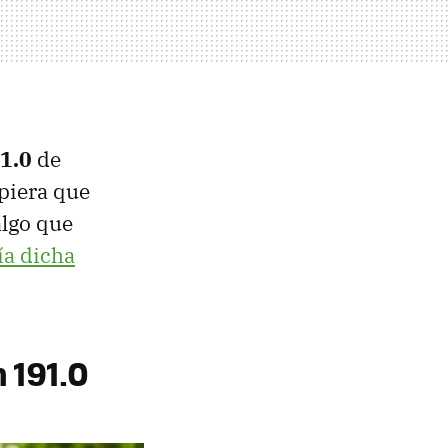
1.0
de
piera que
algo que
ía dicha
 191.0