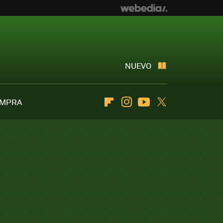
NUEVO
OMPRA
Flipboard
Instagram
Youtube
Twitter