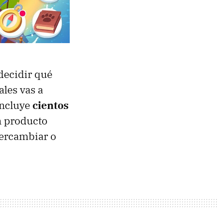
 decidir qué
ales vas a
Incluye
cientos
n producto
tercambiar o