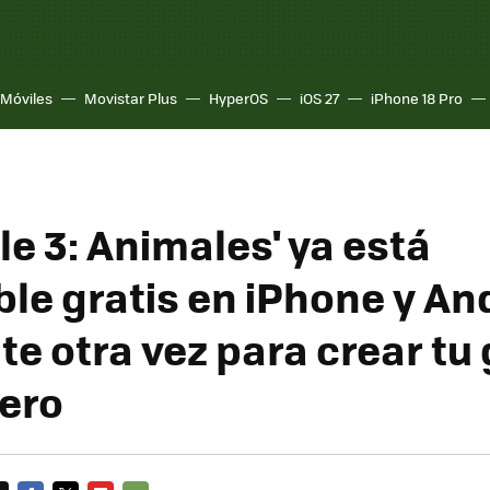
Móviles
Movistar Plus
HyperOS
iOS 27
iPhone 18 Pro
le 3: Animales' ya está
ble gratis en iPhone y An
te otra vez para crear tu
ero