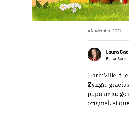
4 Noviembre 2021
Laura Sac
Editor Senior
'FarmVille' fu
Zynga
, gracia
popular juego r
original, sí qu