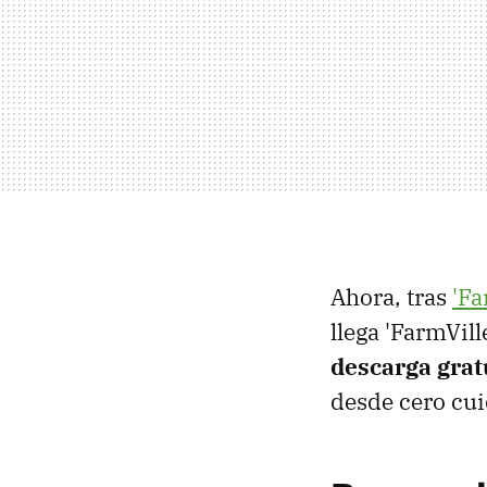
Ahora, tras
'Fa
llega 'FarmVil
descarga grat
desde cero cui