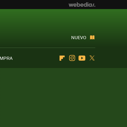
NUEVO
OMPRA
Flipboard
Instagram
Youtube
Twitter