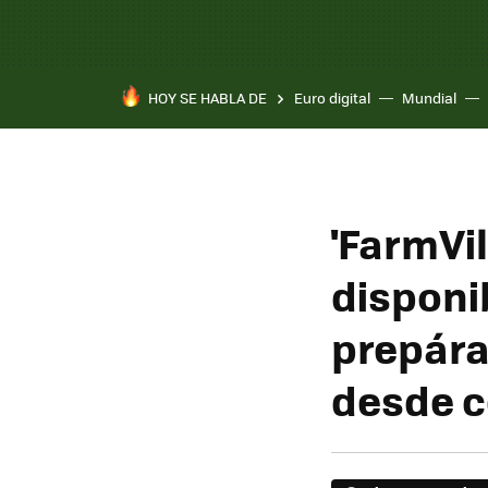
HOY SE HABLA DE
Euro digital
Mundial
'FarmVil
disponi
prepára
desde c