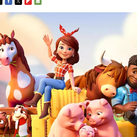
FACEBOOK
TWITTER
FLIPBOARD
E-
MAIL