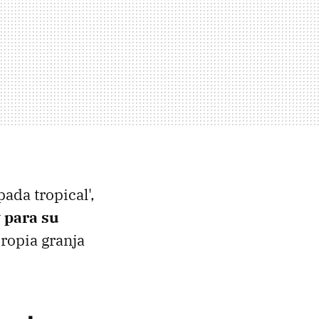
ada tropical',
 para su
propia granja