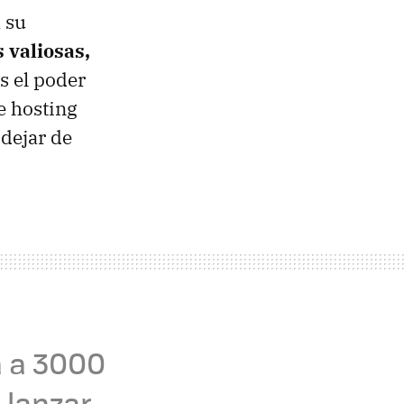
 su
 valiosas,
s el poder
e hosting
 dejar de
a a 3000
 lanzar