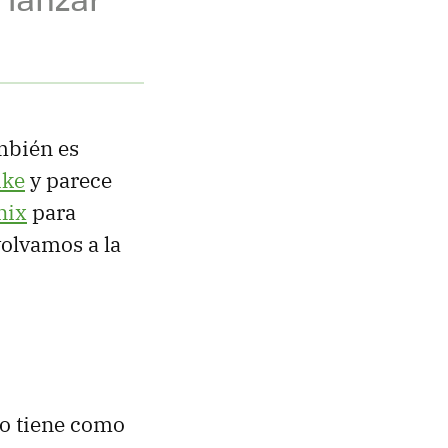
mbién es
ike
y parece
nix
para
volvamos a la
o tiene como