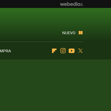
NUEVO
OMPRA
Flipboard
Instagram
Youtube
Twitter