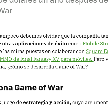
 War
, tampoco debemos olvidar que la compañía ta
e otras
aplicaciones de éxito
como
Mobile Str
e las miras puestas en colaborar con
Square E
MMO de Final Fantasy XV para móviles.
Pero 
ona, ¿cómo se desarrolla Game of War?
iona Game of War
s juego de
estrategia y acción,
cuyo argument