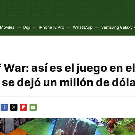
Móviles
Digi
iPhone 18 Pro
WhatsApp
Samsung Galaxy 
War: así es el juego en e
se dejó un millón de dól
FACEBOOK
TWITTER
FLIPBOARD
E-
MAIL