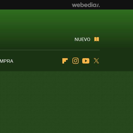
NUEVO
OMPRA
Flipboard
Instagram
Youtube
Twitter