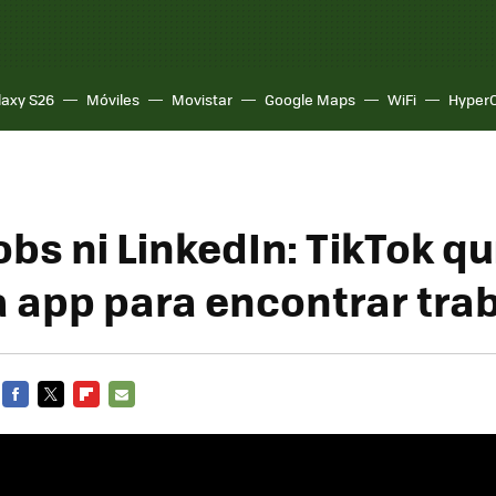
laxy S26
Móviles
Movistar
Google Maps
WiFi
Hyper
obs ni LinkedIn: TikTok qu
a app para encontrar tra
FACEBOOK
TWITTER
FLIPBOARD
E-
MAIL