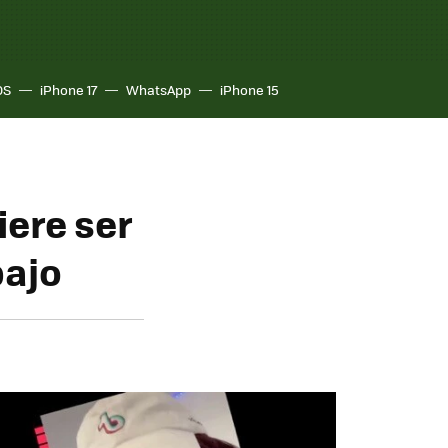
OS
iPhone 17
WhatsApp
iPhone 15
iere ser
bajo