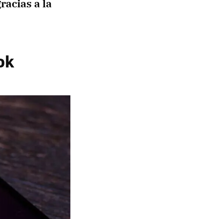
acias a la
ok