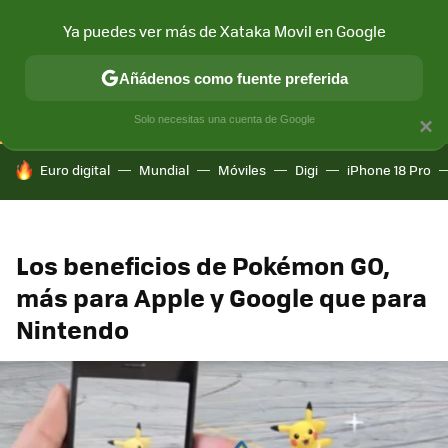
Ya puedes ver más de Xataka Movil en Google
CONECTIVIDAD
MÓVIL Y SOCIEDAD
APLICACIONES
COM
Añádenos como fuente preferida
Solo necesitas una cuenta de Google
×
HOY SE HABLA DE
Euro digital
Mundial
Móviles
Digi
iPhone 18 Pro
Los beneficios de Pokémon GO,
más para Apple y Google que para
Nintendo