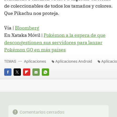
de coleccionables de todos los tamaños y colores.
Que Pikachu nos proteja.
Vía |
Bloomberg
En Xataka Móvil |
Pokémon a la espera de que
descongestionen sus servidores para lanzar
Pokémon GO en más países
TEMAS
Aplicaciones
Aplicaciones Android
Aplicaci
FACEBOOK
TWITTER
FLIPBOARD
E-
WHATSAPP
MAIL
Comentarios cerrados