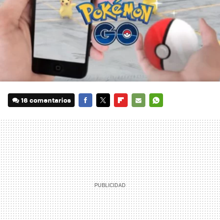
16 comentarios
FACEBOOK
TWITTER
FLIPBOARD
E-
WHATSAPP
MAIL