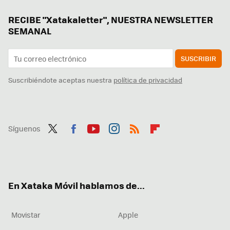
RECIBE "Xatakaletter", NUESTRA NEWSLETTER
SEMANAL
SUSCRIBIR
Suscribiéndote aceptas nuestra
política de privacidad
Síguenos
Twit
Fac
You
Inst
RSS
Flip
ter
ebo
tub
agr
boa
ok
e
am
rd
En Xataka Móvil hablamos de...
Movistar
Apple